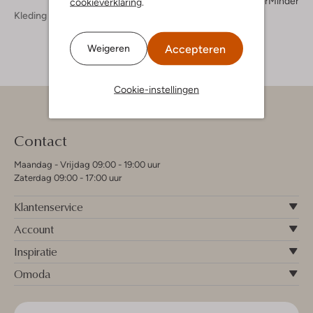
Meer
Minder
cookieverklaring
.
Kleding
Jeans
Jeans Dames
Accepteren
Weigeren
Cookie-instellingen
Contact
Maandag - Vrijdag 09:00 - 19:00 uur
Zaterdag 09:00 - 17:00 uur
Klantenservice
Account
Inspiratie
Omoda