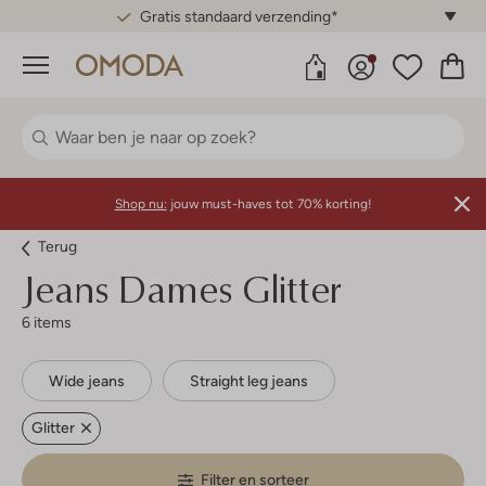
Gratis standaard verzending*
Menu
Shop nu:
jouw must-haves tot 70% korting!
Terug
Jeans Dames Glitter
6 items
Wide jeans
Straight leg jeans
Glitter
Filter en sorteer