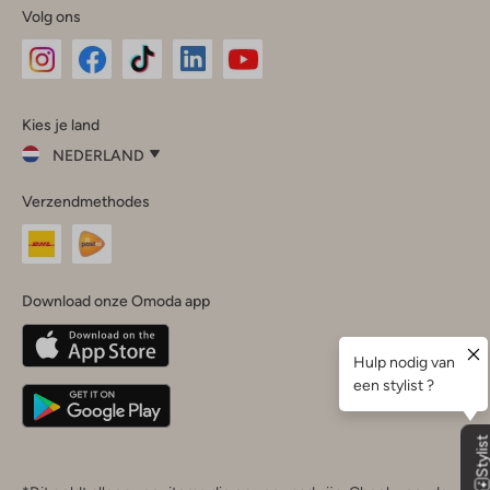
Volg ons
Omoda
Omoda
Omoda
Omoda
Omoda
Kies je land
Instagram
Facebook
TikTok
LinkedIn
YouTube
NEDERLAND
Kies
Verzendmethodes
je
Sluit
land
Nederland
België
(Nederlands)
Download onze Omoda app
Belgique
(Français)
Deutschland