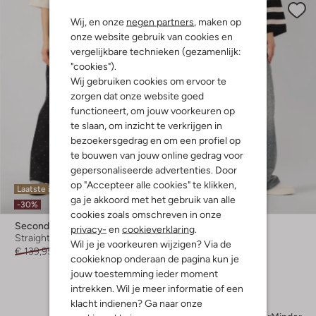
Wij, en onze
negen partners
, maken op
onze website gebruik van cookies en
vergelijkbare technieken (gezamenlijk:
"cookies").
Wij gebruiken cookies om ervoor te
zorgen dat onze website goed
functioneert, om jouw voorkeuren op
te slaan, om inzicht te verkrijgen in
bezoekersgedrag en om een profiel op
te bouwen van jouw online gedrag voor
gepersonaliseerde advertenties. Door
op "Accepteer alle cookies" te klikken,
Laatste items
Laatste maten
ga je akkoord met het gebruik van alle
-30%
-60%
cookies zoals omschreven in onze
Second Female
Gestuz
privacy-
en
cookieverklaring
.
Straight leg jeans
Straight leg jeans
Wil je je voorkeuren wijzigen? Via de
€ 139,95
€ 97,99
€ 289,95
€ 115,99
cookieknop onderaan de pagina kun je
jouw toestemming ieder moment
intrekken. Wil je meer informatie of een
klacht indienen? Ga naar onze