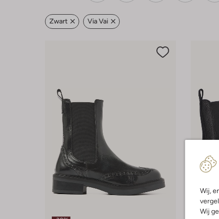
Zwart
Via Vai
Wij, e
vergel
Wij ge