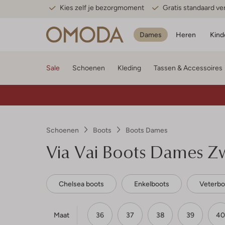
Kies zelf je bezorgmoment
Gratis standaard v
Dames
Heren
Kind
Sale
Schoenen
Kleding
Tassen & Accessoires
Schoenen
Boots
Boots Dames
Via Vai
Boots Dames Zw
Chelsea boots
Enkelboots
Veterbo
Maat
36
37
38
39
40