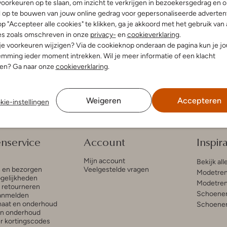
-50%
oorkeuren op te slaan, om inzicht te verkrijgen in bezoekersgedrag en 
l op te bouwen van jouw online gedrag voor gepersonaliseerde advertent
Via Vai
p "Accepteer alle cookies" te klikken, ga je akkoord met het gebruik van 
boots
Veterboots
es zoals omschreven in onze
privacy-
en
cookieverklaring
.
€ 125,99
€ 199,99
€ 99,99
 je voorkeuren wijzigen? Via de cookieknop onderaan de pagina kun je j
mming ieder moment intrekken. Wil je meer informatie of een klacht
nen? Ga naar onze
cookieverklaring
.
Weigeren
Accepteren
kie-instellingen
enservice
Account
Inspira
Mijn account
Bekijk all
n en bezorgen
Veelgestelde vragen
Modetren
gelijkheden
Modetren
n retourneren
Schoenen
anmelden
aat en onderhoud
Schoenen
en onderhoud
r kortingscodes