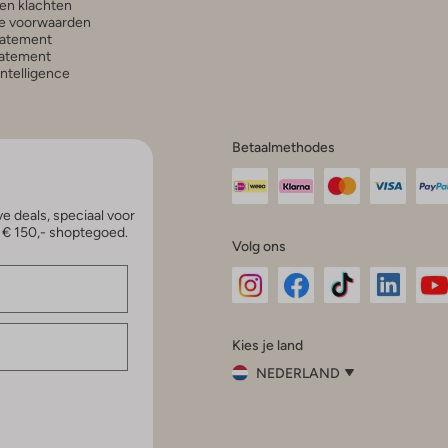
en klachten
e voorwaarden
tatement
atement
 Intelligence
Betaalmethodes
e deals, speciaal voor
p € 150,- shoptegoed.
Volg ons
Omoda
Omoda
Omoda
Omoda
Om
Kies je land
Instagram
Facebook
TikTok
LinkedI
Yo
NEDERLAND
Kies
je
Sluit
land