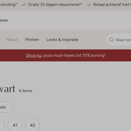
erzending*
Gratis 30 dagen retourneren*
Betaal achteraf met 
eren
Nieuw
Merken
Looks & inspiratie
Shop nu:
jouw must-haves tot 70% korting!
art
4 items
ots
41
42