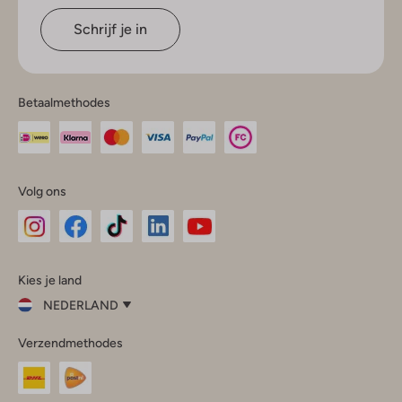
Schrijf je in
Betaalmethodes
Volg ons
Omoda
Omoda
Omoda
Omoda
Omoda
Kies je land
Instagram
Facebook
TikTok
LinkedIn
YouTube
NEDERLAND
Kies
Verzendmethodes
je
Sluit
land
Nederland