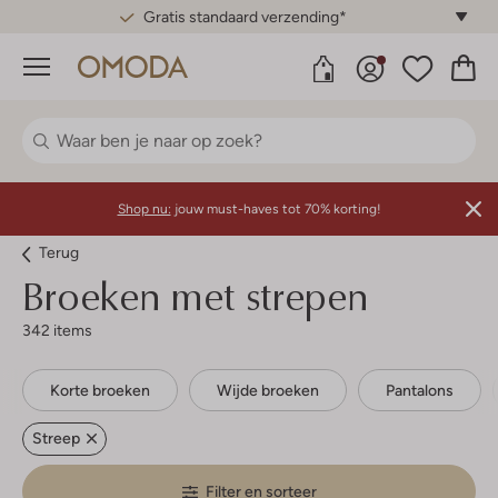
Gratis standaard verzending*
Menu
Shop nu:
jouw must-haves tot 70% korting!
Terug
Broeken met strepen
342 items
Korte broeken
Wijde broeken
Pantalons
Streep
Filter en sorteer