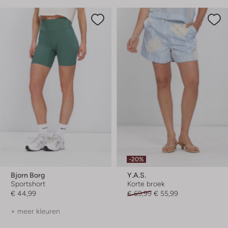
-20%
Bjorn Borg
Y.a.s.
Sportshort
Korte broek
€ 44,99
€ 69,99
€ 55,99
+ meer kleuren