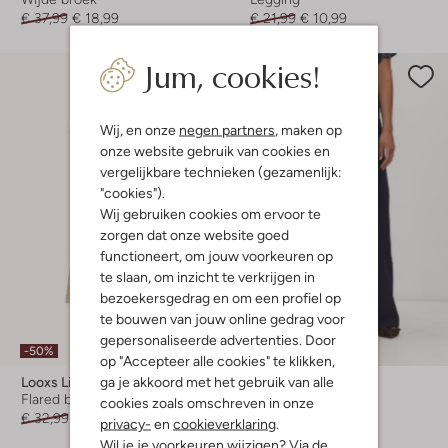
€ 37,99
€ 18,99
€ 21,99
€ 10,99
Jum, cookies!
Wij, en onze
negen partners
, maken op
onze website gebruik van cookies en
vergelijkbare technieken (gezamenlijk:
"cookies").
Wij gebruiken cookies om ervoor te
zorgen dat onze website goed
functioneert, om jouw voorkeuren op
te slaan, om inzicht te verkrijgen in
bezoekersgedrag en om een profiel op
te bouwen van jouw online gedrag voor
gepersonaliseerde advertenties. Door
-50%
Nieuw
op "Accepteer alle cookies" te klikken,
ga je akkoord met het gebruik van alle
Looxs Little
Caroline Biss
Flared broek
Wijde broek
cookies zoals omschreven in onze
€ 32,99
€ 15,99
€ 189,99
privacy-
en
cookieverklaring
.
Wil je je voorkeuren wijzigen? Via de