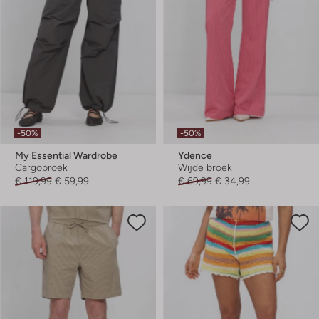
-50%
-50%
My Essential Wardrobe
Ydence
Cargobroek
Wijde broek
€ 119,99
€ 59,99
€ 69,99
€ 34,99