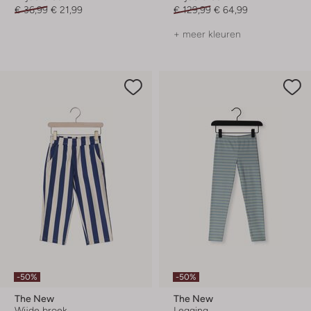
€ 36,99
€ 21,99
€ 129,99
€ 64,99
+ meer kleuren
-50%
-50%
The New
The New
Wijde broek
Legging