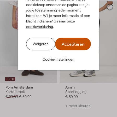
cookieknop onderaan de pagina kun je
jouw toestemming ieder moment
intrekken. Wil je meer informatie of een
klacht indienen? Ga naar onze
cookieverklaring
.
Accepteren
Weigeren
Cookie-instellingen
-30%
Pom Amsterdam
Aim'n
Korte broek
Sportlegging
€ 99,99
€ 69,99
€ 59,99
+ meer kleuren