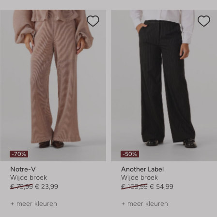
-70%
-50%
Notre-V
Another Label
Wijde broek
Wijde broek
€ 79,99
€ 23,99
€ 109,99
€ 54,99
+ meer kleuren
+ meer kleuren