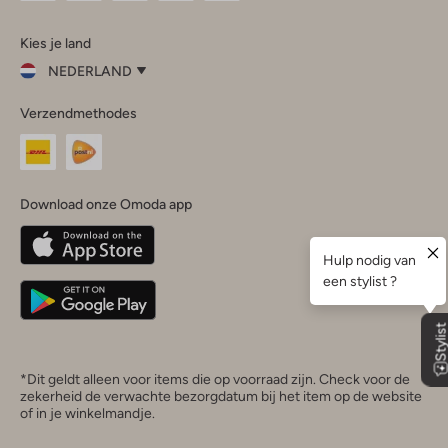
Omoda
Omoda
Omoda
Omoda
Omoda
Kies je land
Instagram
Facebook
TikTok
LinkedIn
YouTube
NEDERLAND
Kies
Verzendmethodes
je
Sluit
land
Nederland
België
(Nederlands)
Download onze Omoda app
Belgique
(Français)
Deutschland
*Dit geldt alleen voor items die op voorraad zijn. Check voor de
zekerheid de verwachte bezorgdatum bij het item op de website
of in je winkelmandje.