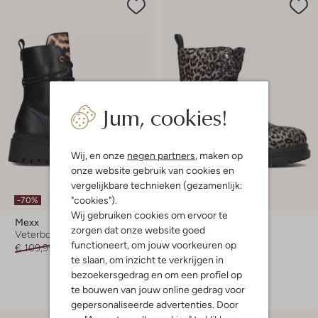
Jum, cookies!
Wij, en onze
negen partners
, maken op
onze website gebruik van cookies en
vergelijkbare technieken (gezamenlijk:
"cookies").
-70%
-30%
Wij gebruiken cookies om ervoor te
Mexx
Mexx
zorgen dat onze website goed
Veterboots
Veterboots
functioneert, om jouw voorkeuren op
€ 109,99
€ 32,99
€ 89,95
€ 62,99
te slaan, om inzicht te verkrijgen in
+ meer kleuren
bezoekersgedrag en om een profiel op
te bouwen van jouw online gedrag voor
gepersonaliseerde advertenties. Door