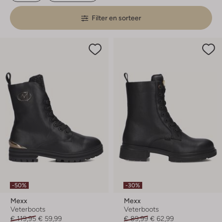
Filter en sorteer
-50%
-30%
Mexx
Mexx
Veterboots
Veterboots
€ 119,95
€ 59,99
€ 89,99
€ 62,99