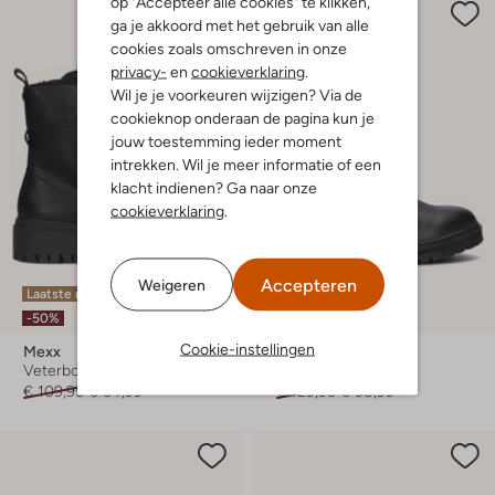
op "Accepteer alle cookies" te klikken,
ga je akkoord met het gebruik van alle
cookies zoals omschreven in onze
privacy-
en
cookieverklaring
.
Wil je je voorkeuren wijzigen? Via de
cookieknop onderaan de pagina kun je
jouw toestemming ieder moment
intrekken. Wil je meer informatie of een
klacht indienen? Ga naar onze
cookieverklaring
.
Accepteren
Weigeren
Laatste maten
Laatste item
-50%
-70%
Cookie-instellingen
Mexx
Mexx
Veterboots
Veterboots
€ 109,95
€ 54,99
€ 129,95
€ 38,99