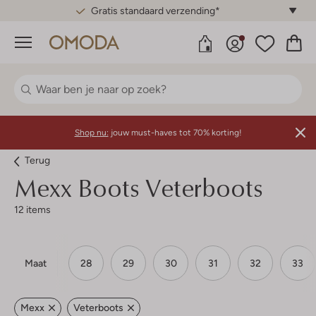
Gratis standaard verzending*
Menu
Shop nu:
jouw must-haves tot 70% korting!
Terug
Mexx
Boots Veterboots
12 items
Maat
28
29
30
31
32
33
Mexx
Veterboots