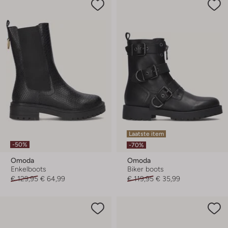
Laatste item
-50%
-70%
Omoda
Omoda
Enkelboots
Biker boots
€ 129,95
€ 64,99
€ 119,95
€ 35,99