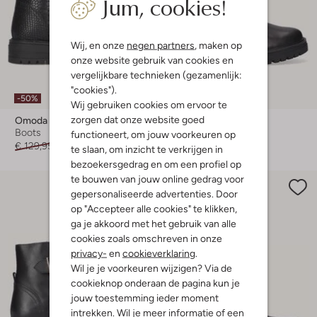
Jum, cookies!
Wij, en onze
negen partners
, maken op
onze website gebruik van cookies en
vergelijkbare technieken (gezamenlijk:
"cookies").
-50%
-50%
Wij gebruiken cookies om ervoor te
zorgen dat onze website goed
Omoda
Omoda
Boots
Enkelboots
functioneert, om jouw voorkeuren op
€ 129,95
€ 64,99
€ 129,95
€ 64,99
te slaan, om inzicht te verkrijgen in
bezoekersgedrag en om een profiel op
te bouwen van jouw online gedrag voor
gepersonaliseerde advertenties. Door
op "Accepteer alle cookies" te klikken,
ga je akkoord met het gebruik van alle
cookies zoals omschreven in onze
privacy-
en
cookieverklaring
.
Wil je je voorkeuren wijzigen? Via de
cookieknop onderaan de pagina kun je
jouw toestemming ieder moment
intrekken. Wil je meer informatie of een