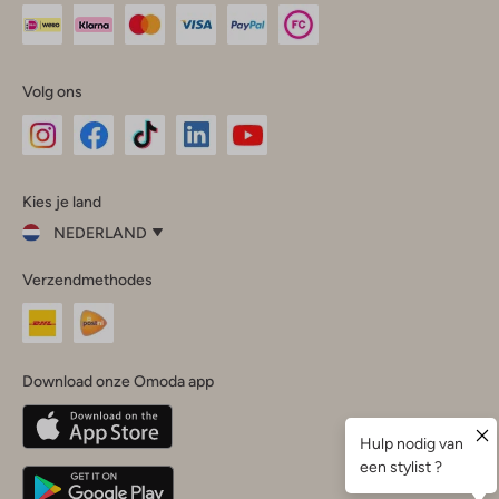
Volg ons
Omoda
Omoda
Omoda
Omoda
Omoda
Kies je land
Instagram
Facebook
TikTok
LinkedIn
YouTube
NEDERLAND
Kies
Verzendmethodes
je
Sluit
land
Nederland
België
(Nederlands)
Download onze Omoda app
Belgique
(Français)
Deutschland