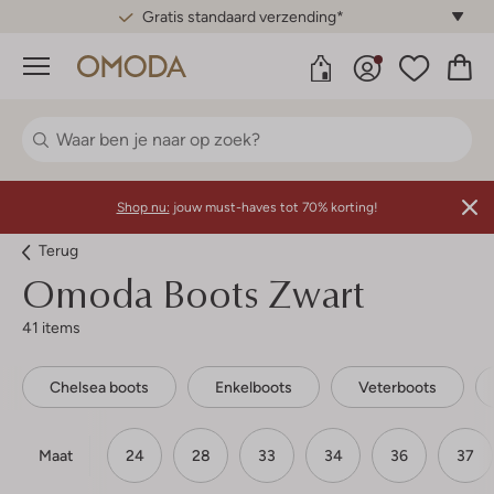
Gratis standaard verzending*
Menu
Shop nu:
jouw must-haves tot 70% korting!
Terug
Omoda
Boots Zwart
41 items
Chelsea boots
Enkelboots
Veterboots
Maat
24
28
33
34
36
37