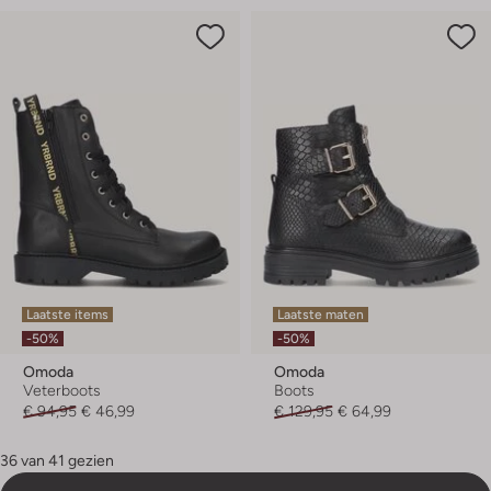
Laatste items
Laatste maten
-50%
-50%
Omoda
Omoda
Veterboots
Boots
€ 94,95
€ 46,99
€ 129,95
€ 64,99
36 van 41 gezien