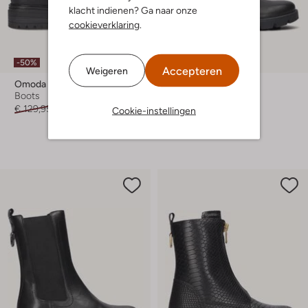
klacht indienen? Ga naar onze
cookieverklaring
.
-50%
-50%
Accepteren
Weigeren
Omoda
Omoda
Boots
Chelsea boots
€ 129,95
€ 64,99
€ 99,95
€ 49,99
Cookie-instellingen
+ meer kleuren