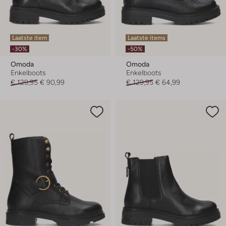
Laatste item
Laatste items
-30%
-50%
Omoda
Omoda
Enkelboots
Enkelboots
€ 129,95
€ 90,99
€ 129,95
€ 64,99