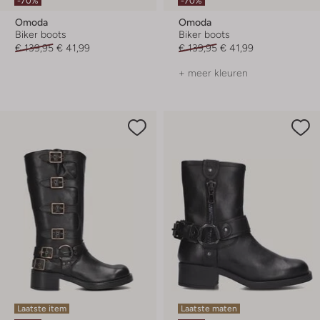
-70%
-70%
Omoda
Omoda
Biker boots
Biker boots
€ 139,95
€ 41,99
€ 139,95
€ 41,99
+ meer kleuren
Laatste item
Laatste maten