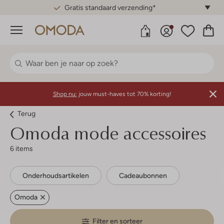
Gratis standaard verzending*
Menu
Shop nu:
jouw must-haves tot 70% korting!
Terug
Omoda mode accessoires
6 items
Onderhoudsartikelen
Cadeaubonnen
Omoda
Filter en sorteer