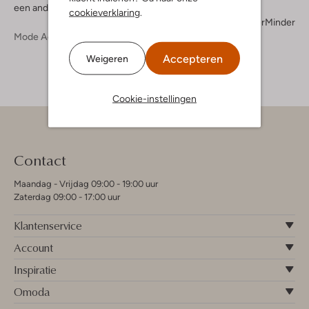
een andere touch voorziet. Snel verder kijken dus.
cookieverklaring
.
Meer
Minder
Mode Accessoires
Accepteren
Weigeren
Cookie-instellingen
Contact
Maandag - Vrijdag 09:00 - 19:00 uur
Zaterdag 09:00 - 17:00 uur
Klantenservice
Account
Inspiratie
Omoda