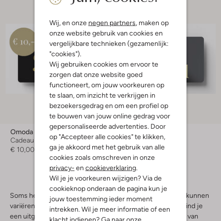
Wij, en onze
negen partners
, maken op
onze website gebruik van cookies en
vergelijkbare technieken (gezamenlijk:
"cookies").
Wij gebruiken cookies om ervoor te
zorgen dat onze website goed
functioneert, om jouw voorkeuren op
te slaan, om inzicht te verkrijgen in
bezoekersgedrag en om een profiel op
te bouwen van jouw online gedrag voor
gepersonaliseerde advertenties. Door
Omoda
Omoda
op "Accepteer alle cookies" te klikken,
Cadeaubon
Cadeaubon
ga je akkoord met het gebruik van alle
€ 10,00
€ 5,00
cookies zoals omschreven in onze
privacy-
en
cookieverklaring
.
Wil je je voorkeuren wijzigen? Via de
cookieknop onderaan de pagina kun je
Soms heb je maar een paar outfits nodig om eindeloos te kunnen
jouw toestemming ieder moment
variëren. Het geheim? De juiste accessoires. Bij Omoda vind je
intrekken. Wil je meer informatie of een
een uitgebreide collectie waarmee je je look steeds weer van
klacht indienen? Ga naar onze