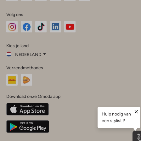
Volg ons
Omoda
Omoda
Omoda
Omoda
Omoda
Kies je land
Instagram
Facebook
TikTok
LinkedIn
YouTube
NEDERLAND
Kies
Verzendmethodes
je
Sluit
land
Nederland
België
(Nederlands)
Download onze Omoda app
Belgique
(Français)
Deutschland