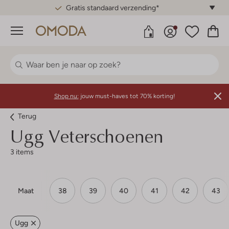
Gratis standaard verzending*
Menu
Shop nu:
jouw must-haves tot 70% korting!
Terug
Ugg
Veterschoenen
3 items
Maat
38
39
40
41
42
43
Ugg