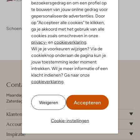
bezoekersgedrag en om een profiel op
te bouwen van jouw online gedrag voor
gepersonaliseerde advertenties. Door
op "Accepteer alle cookies" te klikken,
Schoenen
Veterschoenen
ga je akkoord met het gebruik van alle
cookies zoals omschreven in onze
privacy-
en
cookieverklaring
.
Wil je je voorkeuren wijzigen? Via de
cookieknop onderaan de pagina kun je
jouw toestemming ieder moment
intrekken. Wil je meer informatie of een
klacht indienen? Ga naar onze
cookieverklaring
.
Contact
Maandag - Vrijdag 09:00 - 19:00 uur
Zaterdag 09:00 - 17:00 uur
Accepteren
Weigeren
Klantenservice
Cookie-instellingen
Account
Inspiratie