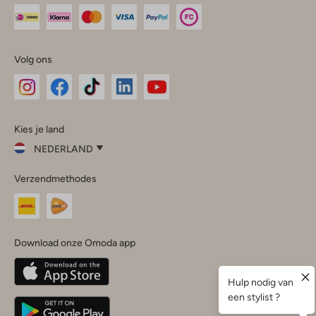
Volg ons
Omoda
Omoda
Omoda
Omoda
Omoda
Kies je land
Instagram
Facebook
TikTok
LinkedIn
YouTube
NEDERLAND
Kies
Verzendmethodes
je
Sluit
land
Nederland
België
(Nederlands)
Download onze Omoda app
Belgique
(Français)
Deutschland