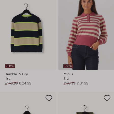
-50%
-60%
Tumble 'n Dry
Minus
Trui
Trui
€ 49,99
€ 24,99
€ 79,99
€ 31,99