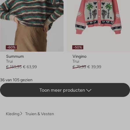
-60%
-50%
Summum
Vingino
Trui
Trui
€ 159,95
€ 63,99
€ 79,99
€ 39,99
36 van 105 gezien
Toon meer producten
Kleding
Truien & Vesten