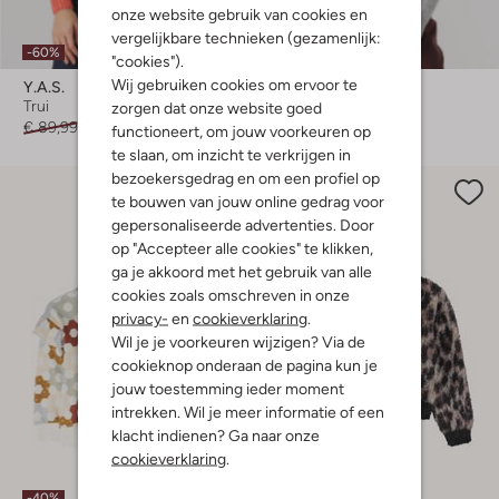
onze website gebruik van cookies en
vergelijkbare technieken (gezamenlijk:
-60%
-50%
"cookies").
Wij gebruiken cookies om ervoor te
Y.a.s.
Co'couture
Trui
Trui
zorgen dat onze website goed
€ 89,99
€ 35,99
€ 159,99
€ 79,99
functioneert, om jouw voorkeuren op
te slaan, om inzicht te verkrijgen in
bezoekersgedrag en om een profiel op
te bouwen van jouw online gedrag voor
gepersonaliseerde advertenties. Door
op "Accepteer alle cookies" te klikken,
ga je akkoord met het gebruik van alle
cookies zoals omschreven in onze
privacy-
en
cookieverklaring
.
Wil je je voorkeuren wijzigen? Via de
cookieknop onderaan de pagina kun je
jouw toestemming ieder moment
intrekken. Wil je meer informatie of een
klacht indienen? Ga naar onze
cookieverklaring
.
-40%
Nieuw