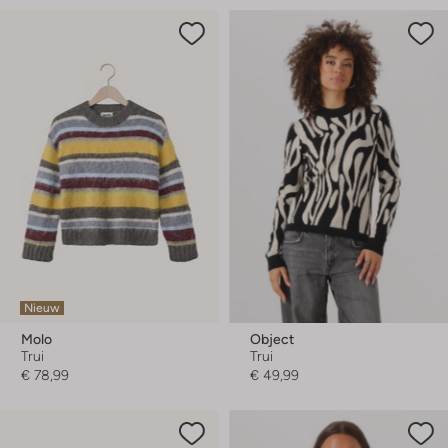
Nieuw
Molo
Object
Trui
Trui
€ 78,99
€ 49,99