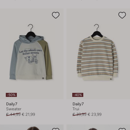
-50%
-40%
Daily7
Daily7
Sweater
Trui
€ 44,99
€ 21,99
€ 39,99
€ 23,99