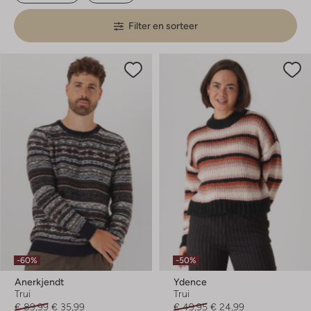
Filter en sorteer
-60%
-50%
Anerkjendt
Ydence
Trui
Trui
€ 89,99
€ 35,99
€ 49,95
€ 24,99