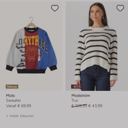
Nieuw
-60%
Molo
Modström
Sweater
Trui
Vanaf
€ 69,99
€ 109,99
€ 43,99
+ meer kleuren