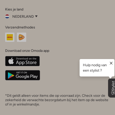
Omoda
Omoda
Omoda
Omoda
Omoda
Kies je land
Instagram
Facebook
TikTok
LinkedIn
YouTube
NEDERLAND
Kies
Verzendmethodes
je
Sluit
land
Nederland
België
(Nederlands)
Download onze Omoda app
Belgique
(Français)
Deutschland
*Dit geldt alleen voor items die op voorraad zijn. Check voor de
zekerheid de verwachte bezorgdatum bij het item op de website
of in je winkelmandje.