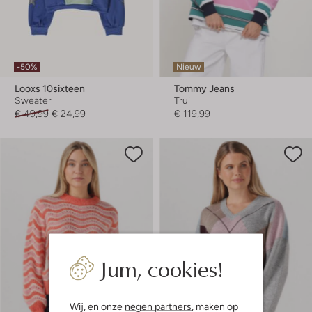
-50%
Nieuw
Looxs 10sixteen
Tommy Jeans
Sweater
Trui
€ 49,99
€ 24,99
€ 119,99
Jum, cookies!
Wij, en onze
negen partners
, maken op