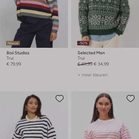
Nieuw
-50%
Boii Studios
Selected Men
Trui
Trui
€ 79,99
€ 69,99
€ 34,99
+ meer kleuren