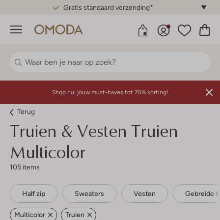
Gratis standaard verzending*
Menu
Shop nu:
jouw must-haves tot 70% korting!
Terug
Truien & Vesten Truien
Multicolor
105 items
Half zip
Sweaters
Vesten
Gebreide t
Multicolor
Truien