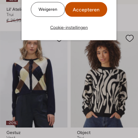
Accepteren
Weigeren
Lil' Atelier
Molo
Trui
Trui
€ 26,99
€ 15,99
Vanaf
€ 78,99
Cookie-instellingen
-20%
Gestuz
Object
Vest
Trui