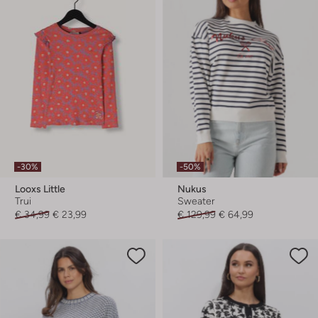
-30%
-50%
Looxs Little
Nukus
Trui
Sweater
€ 34,99
€ 23,99
€ 129,99
€ 64,99