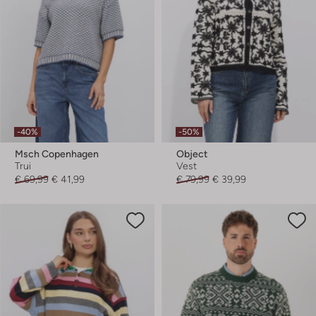
-40%
-50%
Msch Copenhagen
Object
Trui
Vest
€ 69,99
€ 41,99
€ 79,99
€ 39,99