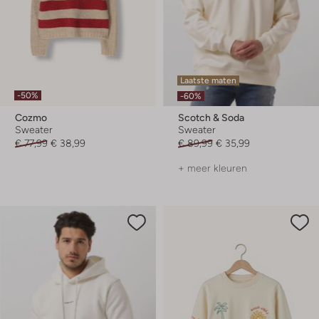
Laatste maten
-50%
-60%
Cozmo
Scotch & Soda
Sweater
Sweater
€ 77,99
€ 38,99
€ 89,99
€ 35,99
+ meer kleuren