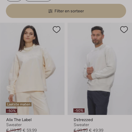
Filter en sorteer
Laatste maten
-50%
-50%
Alix The Label
Dstrezzed
Sweater
Sweater
€ 119,99
€ 59,99
€ 99,99
€ 49,99