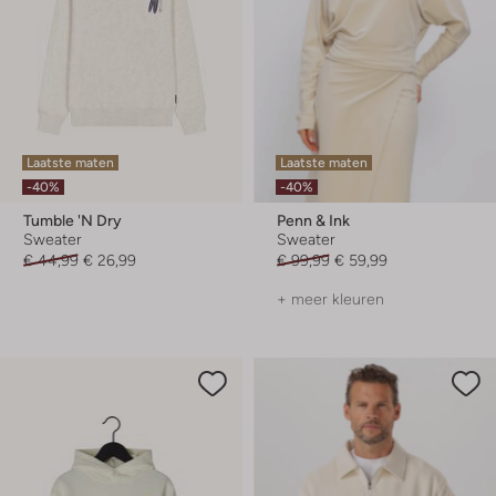
Laatste maten
Laatste maten
-40%
-40%
Tumble 'n Dry
Penn & Ink
Sweater
Sweater
€ 44,99
€ 26,99
€ 99,99
€ 59,99
+ meer kleuren