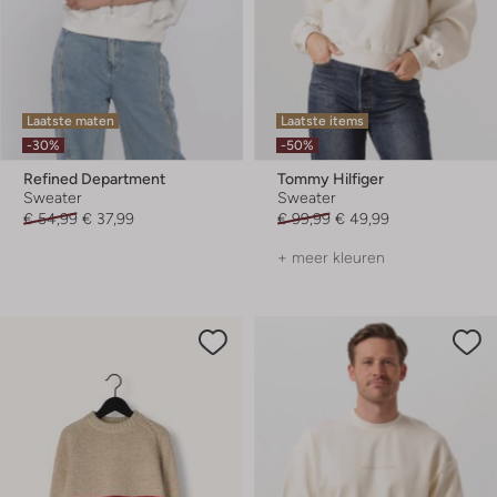
Laatste maten
Laatste items
-30%
-50%
Refined Department
Tommy Hilfiger
Sweater
Sweater
€ 54,99
€ 37,99
€ 99,99
€ 49,99
+ meer kleuren