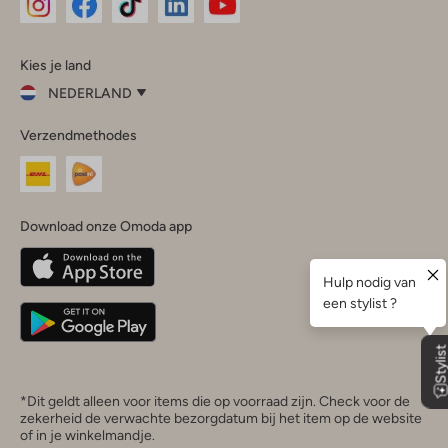
Omoda
Omoda
Omoda
Omoda
Omoda
Kies je land
Instagram
Facebook
TikTok
LinkedIn
YouTube
NEDERLAND
Kies
Verzendmethodes
je
Sluit
land
Nederland
België
(Nederlands)
Download onze Omoda app
Belgique
(Français)
Deutschland
*Dit geldt alleen voor items die op voorraad zijn. Check voor de
zekerheid de verwachte bezorgdatum bij het item op de website
of in je winkelmandje.