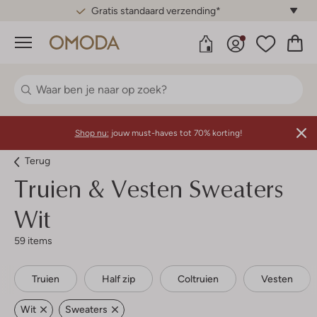
Gratis standaard verzending*
Menu
Shop nu:
jouw must-haves tot 70% korting!
Terug
Truien & Vesten Sweaters
Wit
59 items
Truien
Half zip
Coltruien
Vesten
Wit
Sweaters