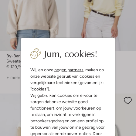
Laatste maten
-50%
Jum, cookies!
By-Bar
Calvin Klein
Sweater
Sweater
€ 129,99
€ 99,99
€ 49,99
Wij, en onze
negen partners
, maken op
onze website gebruik van cookies en
+ meer kleuren
+ meer kleuren
vergelijkbare technieken (gezamenlijk:
"cookies").
Wij gebruiken cookies om ervoor te
zorgen dat onze website goed
functioneert, om jouw voorkeuren op
te slaan, om inzicht te verkrijgen in
bezoekersgedrag en om een profiel op
te bouwen van jouw online gedrag voor
gepersonaliseerde advertenties. Door