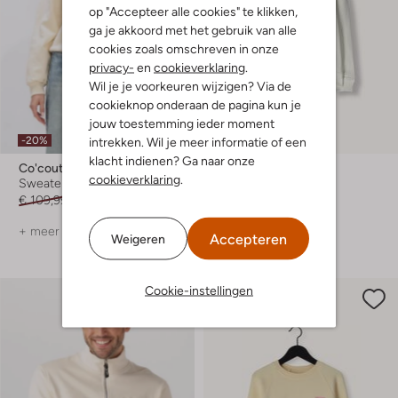
op "Accepteer alle cookies" te klikken,
ga je akkoord met het gebruik van alle
cookies zoals omschreven in onze
privacy-
en
cookieverklaring
.
Wil je je voorkeuren wijzigen? Via de
cookieknop onderaan de pagina kun je
Laatste items
jouw toestemming ieder moment
-20%
intrekken. Wil je meer informatie of een
-50%
klacht indienen? Ga naar onze
Co'couture
Malelions
cookieverklaring
.
Sweater
Sweater
€ 109,99
€ 87,99
€ 89,99
€ 44,99
+ meer kleuren
+ meer kleuren
Accepteren
Weigeren
Cookie-instellingen