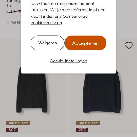
Tommy Hilfiger
Tommy Hilfiger
jouw toestemming ieder moment
Trui
Trui
intrekken. Wil je meer informatie of een
€ 119,99
€ 59,99
€ 139,99
€ 69,99
klacht indienen? Ga naar onze
+ meer kleuren
cookieverklaring
.
Accepteren
Weigeren
Cookie-instellingen
Laatste item
Laatste item
-30%
-20%