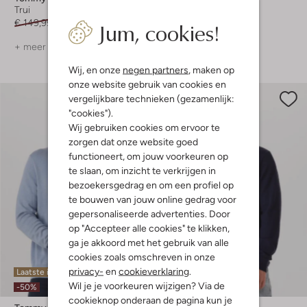
Trui
Trui
Jum, cookies!
€ 149,99
€ 89,99
€ 149,99
€ 89,99
+ meer kleuren
Wij, en onze
negen partners
, maken op
onze website gebruik van cookies en
vergelijkbare technieken (gezamenlijk:
"cookies").
Wij gebruiken cookies om ervoor te
zorgen dat onze website goed
functioneert, om jouw voorkeuren op
te slaan, om inzicht te verkrijgen in
bezoekersgedrag en om een profiel op
te bouwen van jouw online gedrag voor
gepersonaliseerde advertenties. Door
op "Accepteer alle cookies" te klikken,
ga je akkoord met het gebruik van alle
cookies zoals omschreven in onze
privacy-
en
cookieverklaring
.
Laatste item
Laatste item
Wil je je voorkeuren wijzigen? Via de
-50%
-50%
cookieknop onderaan de pagina kun je