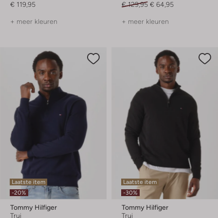
€ 119,95
€ 129,95
€ 64,95
+ meer kleuren
+ meer kleuren
Laatste item
Laatste item
-20%
-30%
Tommy Hilfiger
Tommy Hilfiger
Trui
Trui