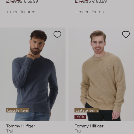
€ 139,99
€ 69,99
€ 139,95
€ 83,99
+ meer kleuren
+ meer kleuren
Laatste item
Laatste items
-50%
Tommy Hilfiger
Tommy Hilfiger
Trui
Trui