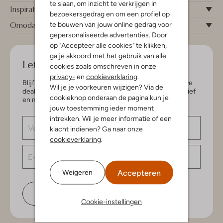
te slaan, om inzicht te verkrijgen in
Inspiratie
bezoekersgedrag en om een profiel op
Omoda
te bouwen van jouw online gedrag voor
gepersonaliseerde advertenties. Door
op "Accepteer alle cookies" te klikken,
ga je akkoord met het gebruik van alle
Let's keep in touch!
cookies zoals omschreven in onze
privacy-
en
cookieverklaring
.
Blijf op de hoogte van de nieuwste items en exclusieve
Wil je je voorkeuren wijzigen? Via de
deals, speciaal voor jou. Schrijf je in voor de nieuwsbrief
cookieknop onderaan de pagina kun je
en maak kans op € 150,- shoptegoed.
jouw toestemming ieder moment
intrekken. Wil je meer informatie of een
klacht indienen? Ga naar onze
cookieverklaring
.
Accepteren
Weigeren
Schrijf je in
Cookie-instellingen