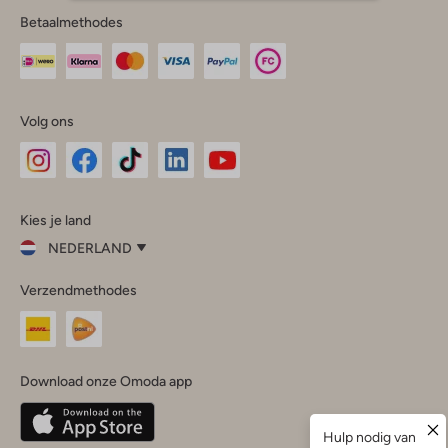
Betaalmethodes
Volg ons
Omoda
Omoda
Omoda
Omoda
Omoda
Kies je land
Instagram
Facebook
TikTok
LinkedIn
YouTube
NEDERLAND
Kies
Verzendmethodes
je
Sluit
land
Nederland
België
(Nederlands)
Download onze Omoda app
Belgique
(Français)
Deutschland