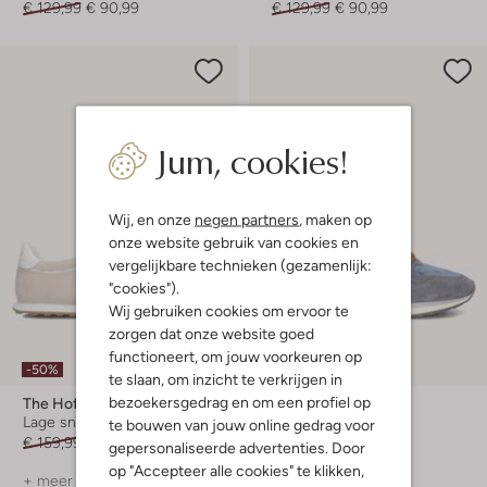
€ 129,99
€ 90,99
€ 129,99
€ 90,99
Jum, cookies!
Wij, en onze
negen partners
, maken op
onze website gebruik van cookies en
vergelijkbare technieken (gezamenlijk:
"cookies").
Wij gebruiken cookies om ervoor te
zorgen dat onze website goed
functioneert, om jouw voorkeuren op
-50%
-30%
te slaan, om inzicht te verkrijgen in
bezoekersgedrag en om een profiel op
The Hoff Brand
The Hoff Brand
Lage sneakers
Lage sneakers
te bouwen van jouw online gedrag voor
€ 159,99
€ 79,99
€ 129,99
€ 90,99
gepersonaliseerde advertenties. Door
op "Accepteer alle cookies" te klikken,
+ meer kleuren