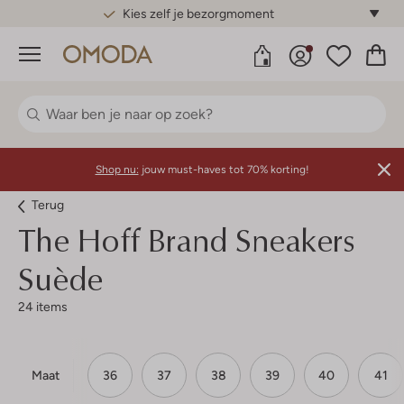
Gratis standaard verzending*
Menu
Shop nu:
jouw must-haves tot 70% korting!
Terug
The Hoff Brand
Sneakers
Suède
24 items
Maat
36
37
38
39
40
41