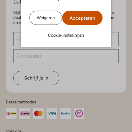
Let's keep in touch!
Blijf op de hoogte van de nieuwste items en exclusieve
deals, speciaal voor jou. Schrijf je in voor de nieuwsbrief
Accepteren
Weigeren
en maak kans op € 150,- shoptegoed.
Cookie-instellingen
Schrijf je in
Betaalmethodes
Volg ons