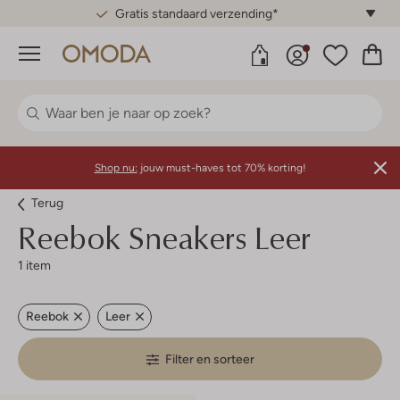
Gratis standaard verzending*
Menu
Shop nu:
jouw must-haves tot 70% korting!
Terug
Reebok
Sneakers Leer
1 item
Reebok
Leer
Filter en sorteer