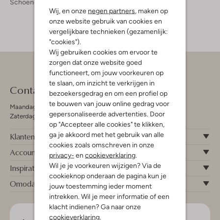
Schoenen
Sneakers
Wij, en onze
negen partners
, maken op
onze website gebruik van cookies en
vergelijkbare technieken (gezamenlijk:
"cookies").
Wij gebruiken cookies om ervoor te
zorgen dat onze website goed
functioneert, om jouw voorkeuren op
te slaan, om inzicht te verkrijgen in
Contact
bezoekersgedrag en om een profiel op
te bouwen van jouw online gedrag voor
Maandag - Vrijdag 09:00 - 19:00 uur
gepersonaliseerde advertenties. Door
Zaterdag 09:00 - 17:00 uur
op "Accepteer alle cookies" te klikken,
ga je akkoord met het gebruik van alle
Klantenservice
cookies zoals omschreven in onze
Account
privacy-
en
cookieverklaring
.
Wil je je voorkeuren wijzigen? Via de
Inspiratie
cookieknop onderaan de pagina kun je
Omoda
jouw toestemming ieder moment
intrekken. Wil je meer informatie of een
klacht indienen? Ga naar onze
cookieverklaring
.