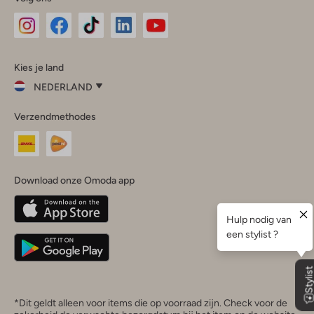
Omoda
Omoda
Omoda
Omoda
Omoda
Kies je land
Instagram
Facebook
TikTok
LinkedIn
YouTube
NEDERLAND
Kies
Verzendmethodes
je
Sluit
land
Nederland
België
(Nederlands)
Download onze Omoda app
Belgique
(Français)
Deutschland
*Dit geldt alleen voor items die op voorraad zijn. Check voor de