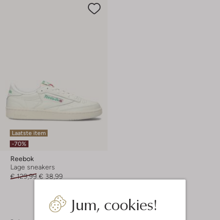
Laatste item
-70%
Reebok
Lage sneakers
€ 129,99
€ 38,99
Jum, cookies!