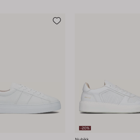
-20%
Nubikk