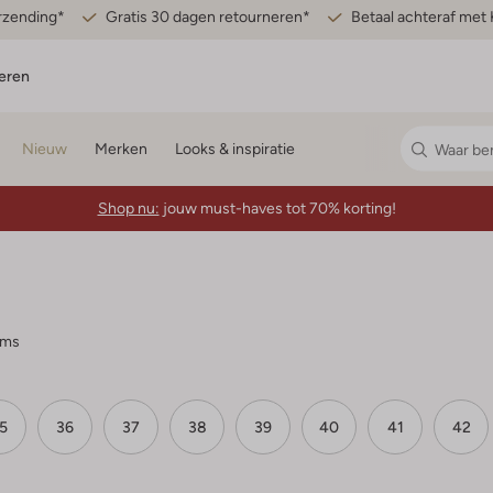
erzending*
Gratis 30 dagen retourneren*
Betaal achteraf met 
eren
Nieuw
Merken
Looks & inspiratie
Shop nu:
jouw must-haves tot 70% korting!
ems
5
36
37
38
39
40
41
42