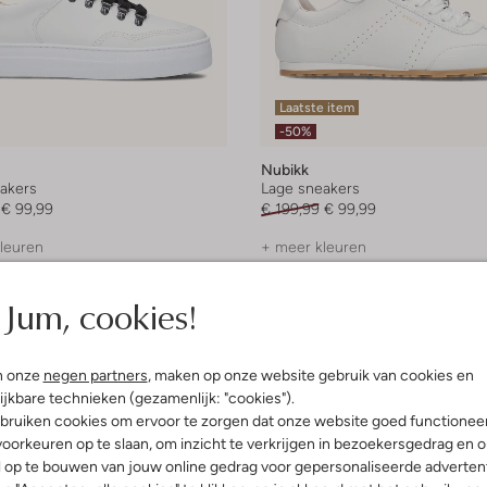
Laatste item
-50%
Nubikk
akers
Lage sneakers
€ 99,99
€ 199,99
€ 99,99
leuren
+ meer kleuren
Jum, cookies!
n onze
negen partners
, maken op onze website gebruik van cookies en
ijkbare technieken (gezamenlijk: "cookies").
bruiken cookies om ervoor te zorgen dat onze website goed functionee
oorkeuren op te slaan, om inzicht te verkrijgen in bezoekersgedrag en 
l op te bouwen van jouw online gedrag voor gepersonaliseerde advertent