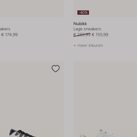
-40%
Nubikk
akers
Lage sneakers
€ 174,99
€ 259,99
€ 155,99
+ meer kleuren