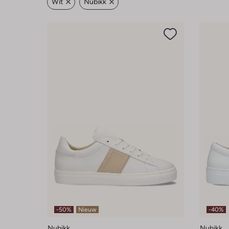
Wit
Nubikk
-50%
Nieuw
-40%
Nubikk
Nubikk