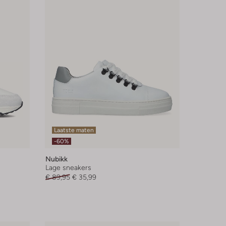
Laatste maten
-60%
Nubikk
Lage sneakers
€ 89,95
€ 35,99