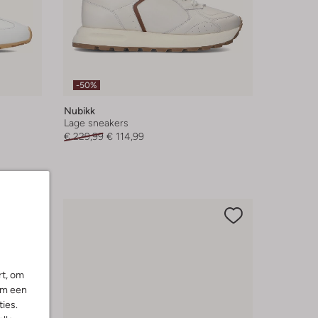
-50%
Nubikk
Lage sneakers
€ 229,99
€ 114,99
rt, om
om een
ies.