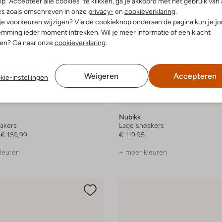
p "Accepteer alle cookies" te klikken, ga je akkoord met het gebruik van 
es zoals omschreven in onze
privacy-
en
cookieverklaring
.
 je voorkeuren wijzigen? Via de cookieknop onderaan de pagina kun je j
mming ieder moment intrekken. Wil je meer informatie of een klacht
nen? Ga naar onze
cookieverklaring
.
Weigeren
Accepteren
kie-instellingen
Nubikk
akers
Lage sneakers
€ 159,99
€ 119,95
leuren
+ meer kleuren