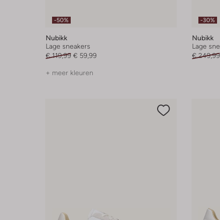
-50%
-30%
Nubikk
Nubikk
Lage sneakers
Lage sne
€ 119,99
€ 59,99
€ 249,99
+ meer kleuren