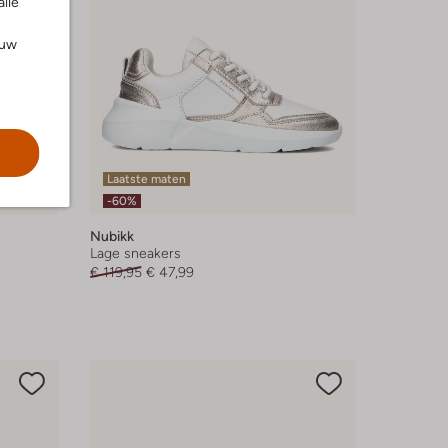
alle
ouw
Laatste maten
-60%
Nubikk
Lage sneakers
€ 119,95
€ 47,99