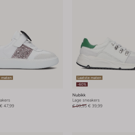
e maten
Laatste maten
-60%
Nubikk
akers
Lage sneakers
€ 47,99
€ 99,95
€ 39,99