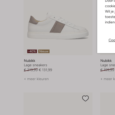
Door o
cooki
Wil je
toeste
indie
Coo
-40%
Nieuw
-20%
Nubikk
Nubikk
Lage sneakers
Lage sne
€ 219,99
€ 131,99
€ 199,99
+ meer kleuren
+ meer k