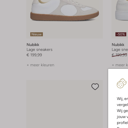
Nieuw
-50%
Nubikk
Nubikk
Lage sneakers
Lage sne
€ 199,99
€ 199,99
+ meer kleuren
+ meer k
Wij, e
vergel
Wij ge
jouw v
profie