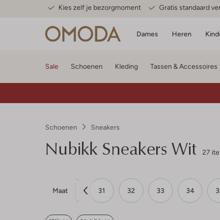
Kies zelf je bezorgmoment
Gratis standaard v
Dames
Heren
Kind
Sale
Schoenen
Kleding
Tassen & Accessoires
Schoenen
Sneakers
Nubikk
Sneakers Wit
27 it
Maat
28
29
30
31
32
33
34
3