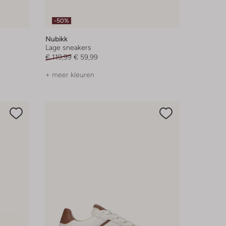
-50%
Nubikk
Lage sneakers
€ 119,99
€ 59,99
+ meer kleuren