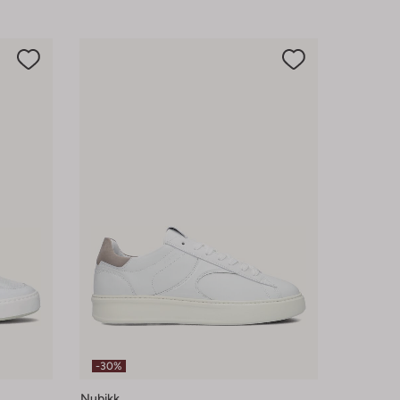
-30%
Nubikk