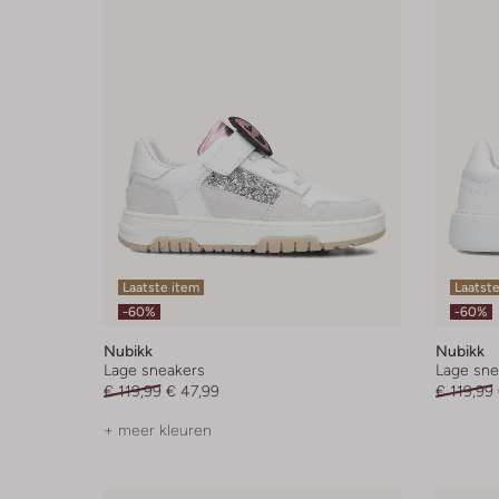
Laatste item
Laatst
-60%
-60%
Nubikk
Nubikk
Lage sneakers
Lage sne
€ 119,99
€ 47,99
€ 119,99
+ meer kleuren