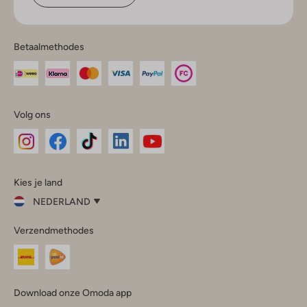
Betaalmethodes
Volg ons
Omoda
Omoda
Omoda
Omoda
Omoda
Kies je land
Instagram
Facebook
TikTok
LinkedIn
YouTube
NEDERLAND
Kies
Verzendmethodes
je
Sluit
land
Nederland
België
(Nederlands)
Download onze Omoda app
Belgique
(Français)