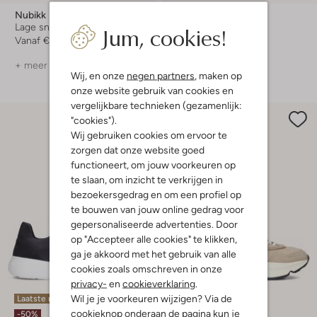
Nubikk
Nubikk
Jum, cookies!
Lage sneakers
Hoge sneakers
Vanaf
€ 199,99
€ 119,95
€ 47,99
+ meer kleuren
+ meer kleuren
Wij, en onze
negen partners
, maken op
onze website gebruik van cookies en
vergelijkbare technieken (gezamenlijk:
"cookies").
Wij gebruiken cookies om ervoor te
zorgen dat onze website goed
functioneert, om jouw voorkeuren op
te slaan, om inzicht te verkrijgen in
bezoekersgedrag en om een profiel op
te bouwen van jouw online gedrag voor
gepersonaliseerde advertenties. Door
op "Accepteer alle cookies" te klikken,
ga je akkoord met het gebruik van alle
cookies zoals omschreven in onze
privacy-
en
cookieverklaring
.
Wil je je voorkeuren wijzigen? Via de
Laatste maten
cookieknop onderaan de pagina kun je
-50%
-50%