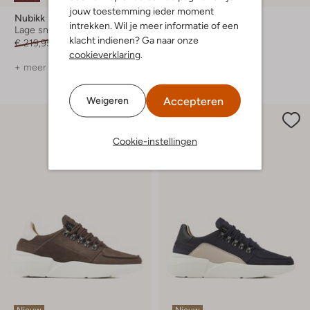
jouw toestemming ieder moment
Nubikk
Nubikk
intrekken. Wil je meer informatie of een
Lage sneakers
Lage sneakers
klacht indienen? Ga naar onze
€ 219,95
€ 109,99
€ 249,99
€ 124,99
cookieverklaring
.
+ meer kleuren
+ meer kleuren
Accepteren
Weigeren
Cookie-instellingen
Nieuw
Nieuw