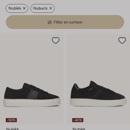
Nubikk
Nubuck
Filter en sorteer
-50%
-40%
Nubikk
Nubikk