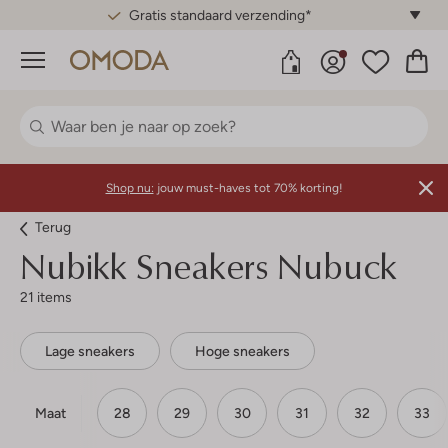
Gratis standaard verzending*
Menu
Shop nu:
jouw must-haves tot 70% korting!
Terug
Nubikk
Sneakers Nubuck
21 items
Lage sneakers
Hoge sneakers
Maat
28
29
30
31
32
33