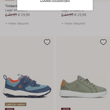
Cookie-instellingen
Timberland
Timberland
Lage sneakers
Lage sneakers
€ 99,99
€ 29,99
€ 64,99
€ 25,99
+ meer kleuren
+ meer kleuren
Laatste maten
-60%
-50%