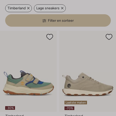
Timberland
Lage sneakers
Filter en sorteer
Laatste maten
-30%
-70%
Timberland
Timberland