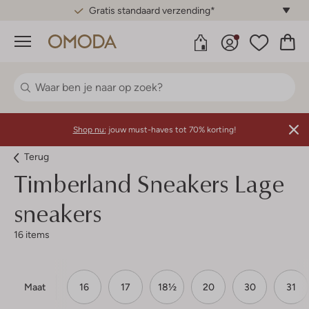
Gratis standaard verzending*
Menu
Shop nu:
jouw must-haves tot 70% korting!
Terug
Timberland
Sneakers Lage
sneakers
16 items
Maat
16
17
18½
20
30
31