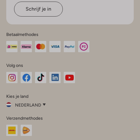
Schrijf je in
Betaalmethodes
Volg ons
Omoda
Omoda
Omoda
Omoda
Omoda
Kies je land
Instagram
Facebook
TikTok
LinkedIn
YouTube
NEDERLAND
Kies
Verzendmethodes
je
Sluit
land
Nederland