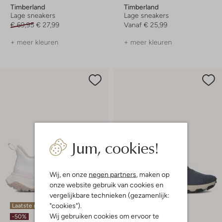
Timberland
Timberland
Lage sneakers
Lage sneakers
€ 69,95
€ 27,99
Vanaf
€ 25,99
+ meer kleuren
+ meer kleuren
Jum, cookies!
Wij, en onze
negen partners
, maken op
onze website gebruik van cookies en
vergelijkbare technieken (gezamenlijk:
"cookies").
Laatste maten
Laatste maten
Wij gebruiken cookies om ervoor te
-50%
-50%