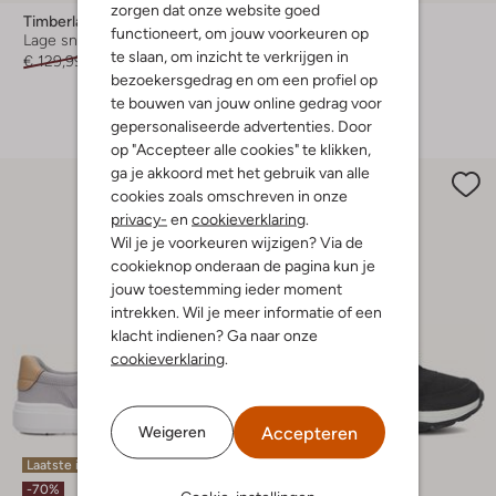
zorgen dat onze website goed
Timberland
Timberland
functioneert, om jouw voorkeuren op
Lage sneakers
Lage sneakers
te slaan, om inzicht te verkrijgen in
€ 129,99
€ 64,99
€ 129,99
€ 64,99
bezoekersgedrag en om een profiel op
+ meer kleuren
te bouwen van jouw online gedrag voor
gepersonaliseerde advertenties. Door
op "Accepteer alle cookies" te klikken,
ga je akkoord met het gebruik van alle
cookies zoals omschreven in onze
privacy-
en
cookieverklaring
.
Wil je je voorkeuren wijzigen? Via de
cookieknop onderaan de pagina kun je
jouw toestemming ieder moment
intrekken. Wil je meer informatie of een
klacht indienen? Ga naar onze
cookieverklaring
.
Accepteren
Weigeren
Laatste item
Laatste item
-70%
-60%