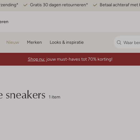
erzending*
Gratis 30 dagen retourneren*
Betaal achteraf met 
eren
Nieuw
Merken
Looks & inspiratie
Shop nu:
jouw must-haves tot 70% korting!
 sneakers
1 item