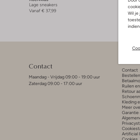
Door o
Lage sneakers
cooki
Vanaf
€ 37,99
Wil je
toeste
indie
Coo
Klant
Contact
Contact
Bestelle
Maandag - Vrijdag 09:00 - 19:00 uur
Betaalmo
Zaterdag 09:00 - 17:00 uur
Ruilen e
Retour a
Schoenm
Kleding 
Meer ove
Garantie 
Algemen
Privacys
Cookiest
Artificial
Cookies