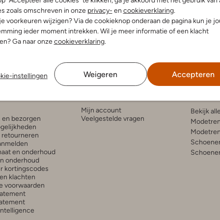
p "Accepteer alle cookies" te klikken, ga je akkoord met het gebruik van 
es zoals omschreven in onze
privacy-
en
cookieverklaring
.
 je voorkeuren wijzigen? Via de cookieknop onderaan de pagina kun je j
mming ieder moment intrekken. Wil je meer informatie of een klacht
nen? Ga naar onze
cookieverklaring
.
Weigeren
Accepteren
kie-instellingen
enservice
Account
Inspira
Mijn account
Bekijk all
n en bezorgen
Veelgestelde vragen
Modetren
gelijkheden
Modetren
n retourneren
Schoenen
anmelden
aat en onderhoud
Schoenen
en onderhoud
r kortingscodes
en klachten
e voorwaarden
tatement
atement
 Intelligence