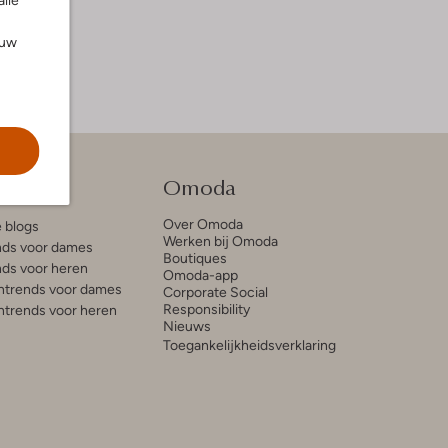
alle
ouw
tie
Omoda
Over Omoda
e blogs
Werken bij Omoda
ds voor dames
Boutiques
ds voor heren
Omoda-app
trends voor dames
Corporate Social
Responsibility
trends voor heren
Nieuws
Toegankelijkheidsverklaring