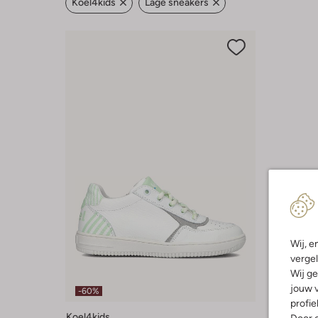
Koel4kids
Lage sneakers
Wij, e
vergel
Wij ge
jouw v
-60%
profie
Koel4kids