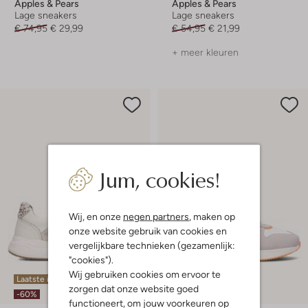
Apples & Pears
Apples & Pears
Lage sneakers
Lage sneakers
€ 74,95
€ 29,99
€ 54,95
€ 21,99
+ meer kleuren
Jum, cookies!
Wij, en onze
negen partners
, maken op
onze website gebruik van cookies en
vergelijkbare technieken (gezamenlijk:
"cookies").
Wij gebruiken cookies om ervoor te
Laatste items
Laatste maten
zorgen dat onze website goed
-60%
-60%
functioneert, om jouw voorkeuren op