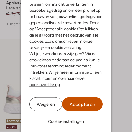
Apples & Pears
Apples & Pears
te slaan, om inzicht te verkrijgen in
Lage sneakers
Lage sneakers
bezoekersgedrag en om een profiel op
€ 79,95
€ 31,99
€ 69,95
€ 27,99
te bouwen van jouw online gedrag voor
gepersonaliseerde advertenties. Door
+ meer kleuren
op "Accepteer alle cookies" te klikken,
ga je akkoord met het gebruik van alle
cookies zoals omschreven in onze
privacy-
en
cookieverklaring
.
Wil je je voorkeuren wijzigen? Via de
cookieknop onderaan de pagina kun je
jouw toestemming ieder moment
intrekken. Wil je meer informatie of een
klacht indienen? Ga naar onze
cookieverklaring
.
Accepteren
Weigeren
Laatste maten
Cookie-instellingen
-60%