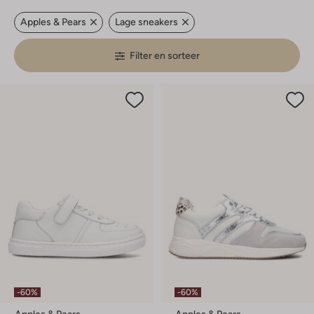
Apples & Pears
Lage sneakers
Filter en sorteer
-60%
-60%
Apples & Pears
Apples & Pears