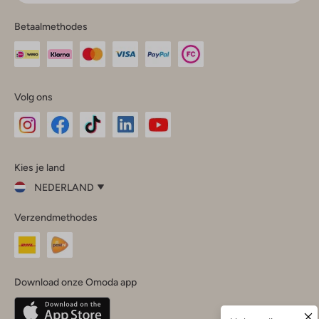
Betaalmethodes
Volg ons
Omoda
Omoda
Omoda
Omoda
Omoda
Kies je land
Instagram
Facebook
TikTok
LinkedIn
YouTube
NEDERLAND
Kies
Verzendmethodes
je
Sluit
land
Nederland
België
(Nederlands)
Download onze Omoda app
Belgique
(Français)
Deutschland