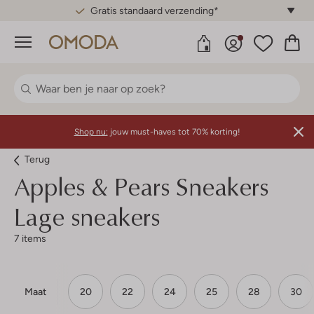
Gratis standaard verzending*
Menu
Shop nu:
jouw must-haves tot 70% korting!
Terug
Apples & Pears
Sneakers
Lage sneakers
7 items
Maat
20
22
24
25
28
30