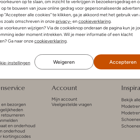
-50%
oorkeuren op te slaan, om inzicht te verkrijgen in bezoekersgedrag en 
l op te bouwen van jouw online gedrag voor gepersonaliseerde advertent
e
Liewood
p "Accepteer alle cookies" te klikken, ga je akkoord met het gebruik van 
eakers
Lage sneakers
es zoals omschreven in onze
privacy-
en
cookieverklaring
.
€ 39,99
€ 59,95
€ 29,99
 je voorkeuren wijzigen? Via de cookieknop onderaan de pagina kun je j
+ meer kleuren
mming ieder moment intrekken. Wil je meer informatie of een klacht
nen? Ga naar onze
cookieverklaring
.
Weigeren
Accepteren
kie-instellingen
enservice
Account
Inspira
Mijn account
Bekijk all
n en bezorgen
Veelgestelde vragen
Modetren
gelijkheden
Modetren
n retourneren
Schoenen
anmelden
aat en onderhoud
Schoenen
en onderhoud
r kortingscodes