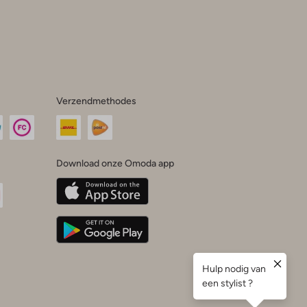
Verzendmethodes
Download onze Omoda app
oda
n
uTube