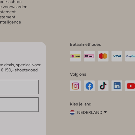
en klachten
e voorwaarden
tatement
atement
 Intelligence
Betaalmethodes
e deals, speciaal voor
p € 150,- shoptegoed.
Volg ons
Omoda
Omoda
Omoda
Omoda
Om
Kies je land
Instagram
Facebook
TikTok
LinkedI
Yo
NEDERLAND
Kies
je
Sluit
land