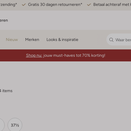
erzending*
Gratis 30 dagen retourneren*
Betaal achteraf met 
eren
Nieuw
Merken
Looks & inspiratie
Shop nu:
jouw must-haves tot 70% korting!
4 items
37½