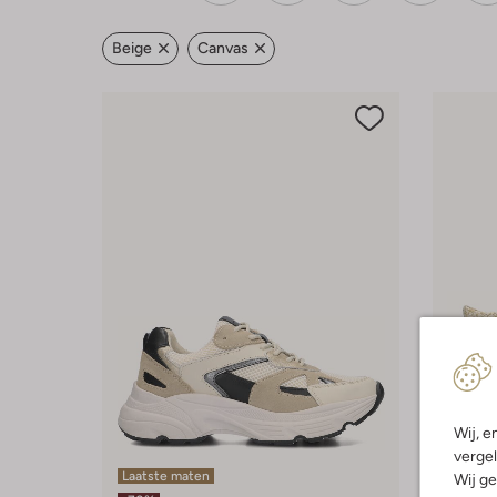
Beige
Canvas
Wij, e
vergel
Laatste maten
Laatst
Wij ge