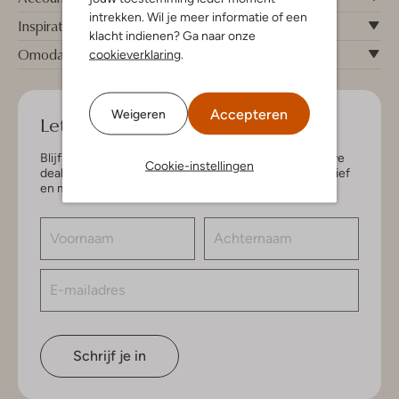
intrekken. Wil je meer informatie of een
Inspiratie
klacht indienen? Ga naar onze
Omoda
cookieverklaring
.
Accepteren
Weigeren
Let's keep in touch!
Blijf op de hoogte van de nieuwste items en exclusieve
Cookie-instellingen
deals, speciaal voor jou. Schrijf je in voor de nieuwsbrief
en maak kans op € 150,- shoptegoed.
Schrijf je in