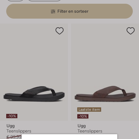
Filter en sorteer
Laatste item
-10%
-10%
Ugg
Ugg
Teenslippers
Teenslippers
€ 99,99
€ 89,99
€ 99,99
€ 89,99