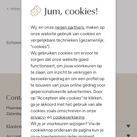
Jum, cookies!
+ meer kleuren
+ meer kleuren
Wij, en onze
negen partners
, maken op
onze website gebruik van cookies en
vergelijkbare technieken (gezamenlijk:
Schoenen
Slippers
"cookies").
Wij gebruiken cookies om ervoor te
zorgen dat onze website goed
functioneert, om jouw voorkeuren op
te slaan, om inzicht te verkrijgen in
bezoekersgedrag en om een profiel op
te bouwen van jouw online gedrag voor
gepersonaliseerde advertenties. Door
Contact
op "Accepteer alle cookies" te klikken,
ga je akkoord met het gebruik van alle
Maandag - Vrijdag 09:00 - 19:00 uur
cookies zoals omschreven in onze
Zaterdag 09:00 - 17:00 uur
privacy-
en
cookieverklaring
.
Wil je je voorkeuren wijzigen? Via de
Klantenservice
cookieknop onderaan de pagina kun je
Account
jouw toestemming ieder moment