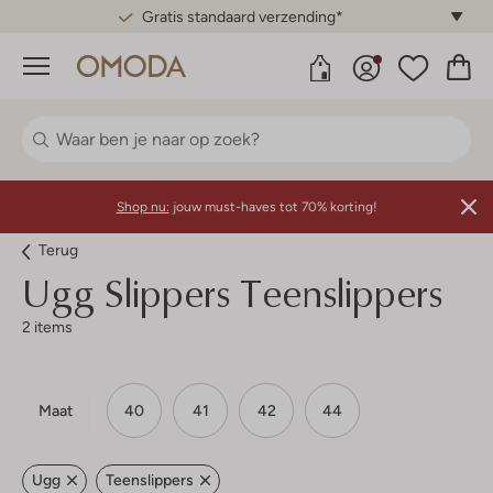
Gratis standaard verzending*
Menu
Shop nu:
jouw must-haves tot 70% korting!
Terug
Ugg
Slippers Teenslippers
2 items
Maat
40
41
42
44
Ugg
Teenslippers