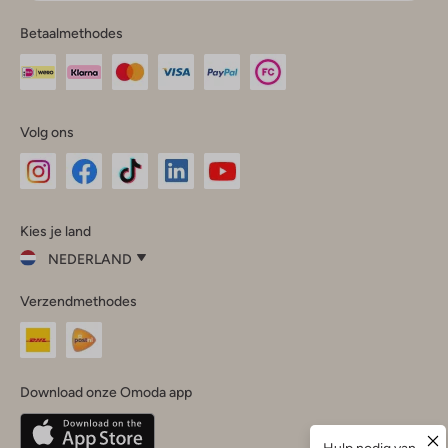
Betaalmethodes
Volg ons
Omoda
Omoda
Omoda
Omoda
Omoda
Kies je land
Instagram
Facebook
TikTok
LinkedIn
YouTube
NEDERLAND
Kies
Verzendmethodes
je
Sluit
land
Nederland
België
(Nederlands)
Download onze Omoda app
Belgique
(Français)
Deutschland