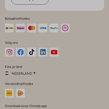
Betaalmethodes
Volg ons
Omoda
Omoda
Omoda
Omoda
Omoda
Kies je land
Instagram
Facebook
TikTok
LinkedIn
YouTube
NEDERLAND
Kies
Verzendmethodes
je
Sluit
land
Nederland
België
(Nederlands)
Download onze Omoda app