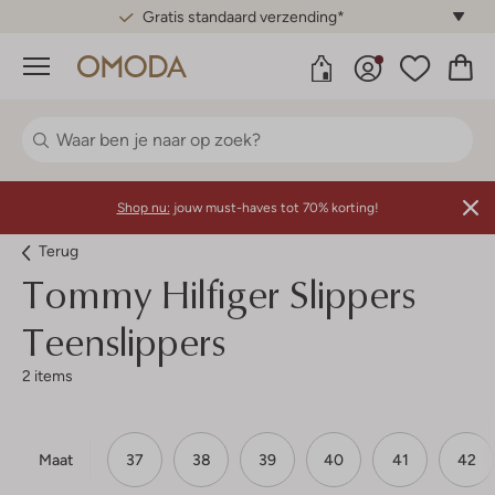
Gratis standaard verzending*
Menu
Shop nu:
jouw must-haves tot 70% korting!
Terug
Tommy Hilfiger
Slippers
Teenslippers
2 items
Maat
37
38
39
40
41
42