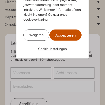
Klantenservice
jouw toestemming ieder moment
Account
intrekken. Wil je meer informatie of een
klacht indienen? Ga naar onze
Inspiratie
cookieverklaring
.
Omoda
Accepteren
Weigeren
Let's keep in touch!
Cookie-instellingen
Blijf op de hoogte van de nieuwste items en exclusieve
deals, speciaal voor jou. Schrijf je in voor de nieuwsbrief
en maak kans op € 150,- shoptegoed.
Schrijf je in