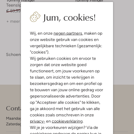
Teenslippers
Teenslippers
€ 59,99
€ 47,99
€ 59,99
€ 47,99
Jum, cookies!
+ meer kleuren
+ meer kleuren
Wij, en onze
negen partners
, maken op
onze website gebruik van cookies en
vergelijkbare technieken (gezamenlijk:
"cookies").
Schoenen
Slippers
Wij gebruiken cookies om ervoor te
zorgen dat onze website goed
functioneert, om jouw voorkeuren op
te slaan, om inzicht te verkrijgen in
bezoekersgedrag en om een profiel op
te bouwen van jouw online gedrag voor
gepersonaliseerde advertenties. Door
op "Accepteer alle cookies" te klikken,
Contact
ga je akkoord met het gebruik van alle
cookies zoals omschreven in onze
Maandag - Vrijdag 09:00 - 19:00 uur
privacy-
en
cookieverklaring
.
Zaterdag 09:00 - 17:00 uur
Wil je je voorkeuren wijzigen? Via de
cookieknop onderaan de pagina kun je