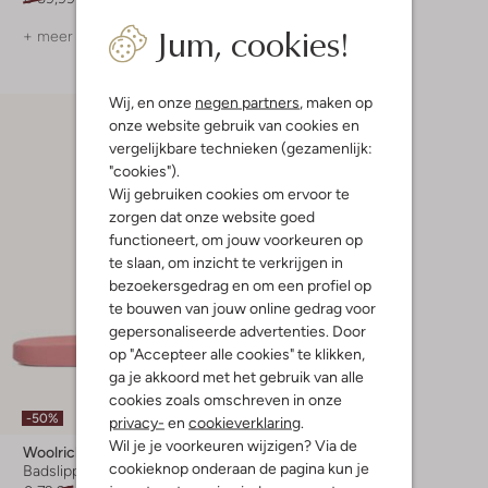
Jum, cookies!
+ meer kleuren
+ meer kleuren
Wij, en onze
negen partners
, maken op
onze website gebruik van cookies en
vergelijkbare technieken (gezamenlijk:
"cookies").
Wij gebruiken cookies om ervoor te
zorgen dat onze website goed
functioneert, om jouw voorkeuren op
te slaan, om inzicht te verkrijgen in
bezoekersgedrag en om een profiel op
te bouwen van jouw online gedrag voor
gepersonaliseerde advertenties. Door
op "Accepteer alle cookies" te klikken,
ga je akkoord met het gebruik van alle
cookies zoals omschreven in onze
-50%
privacy-
en
cookieverklaring
.
Wil je je voorkeuren wijzigen? Via de
Woolrich
cookieknop onderaan de pagina kun je
Badslippers