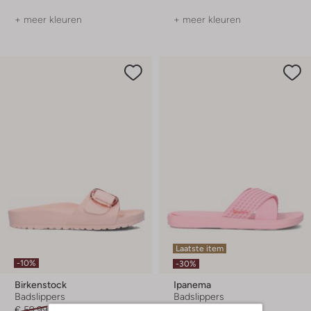
+ meer kleuren
+ meer kleuren
Laatste item
-10%
-30%
Birkenstock
Ipanema
Badslippers
Badslippers
€ 59,99
€ 53,99
€ 24,99
€ 16,99