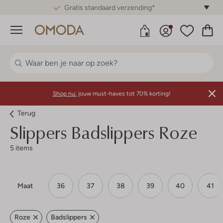
Gratis standaard verzending*
Menu
Shop nu:
jouw must-haves tot 70% korting!
Terug
Slippers Badslippers Roze
5 items
Maat
36
37
38
39
40
41
Roze
Badslippers