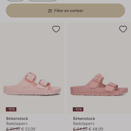
Filter en sorteer
-10%
-10%
Birkenstock
Birkenstock
Badslippers
Badslippers
€ 59,99
€ 53,99
€ 54,99
€ 48,99