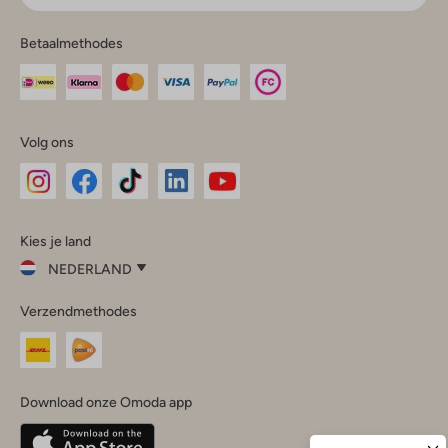
Betaalmethodes
Volg ons
Omoda
Omoda
Omoda
Omoda
Omoda
Kies je land
Instagram
Facebook
TikTok
LinkedIn
YouTube
NEDERLAND
Kies
Verzendmethodes
je
Sluit
land
Nederland
België
(Nederlands)
Download onze Omoda app
Belgique
(Français)