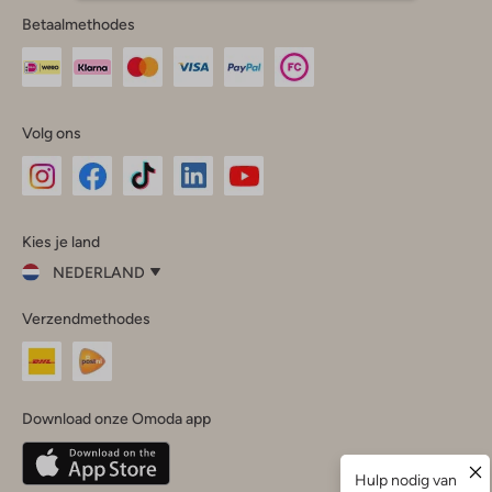
Betaalmethodes
Volg ons
Omoda
Omoda
Omoda
Omoda
Omoda
Kies je land
Instagram
Facebook
TikTok
LinkedIn
YouTube
NEDERLAND
Kies
Verzendmethodes
je
Sluit
land
Nederland
België
(Nederlands)
Download onze Omoda app
Belgique
(Français)
Deutschland