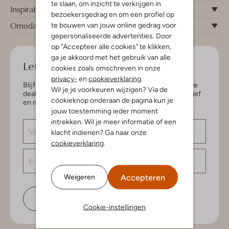
te slaan, om inzicht te verkrijgen in
Inspiratie
bezoekersgedrag en om een profiel op
Omoda
te bouwen van jouw online gedrag voor
gepersonaliseerde advertenties. Door
op "Accepteer alle cookies" te klikken,
ga je akkoord met het gebruik van alle
Let's keep in touch!
cookies zoals omschreven in onze
privacy-
en
cookieverklaring
.
Blijf op de hoogte van de nieuwste items en exclusieve
Wil je je voorkeuren wijzigen? Via de
deals, speciaal voor jou. Schrijf je in voor de nieuwsbrief
cookieknop onderaan de pagina kun je
en maak kans op € 150,- shoptegoed.
jouw toestemming ieder moment
intrekken. Wil je meer informatie of een
klacht indienen? Ga naar onze
cookieverklaring
.
Accepteren
Weigeren
Schrijf je in
Cookie-instellingen