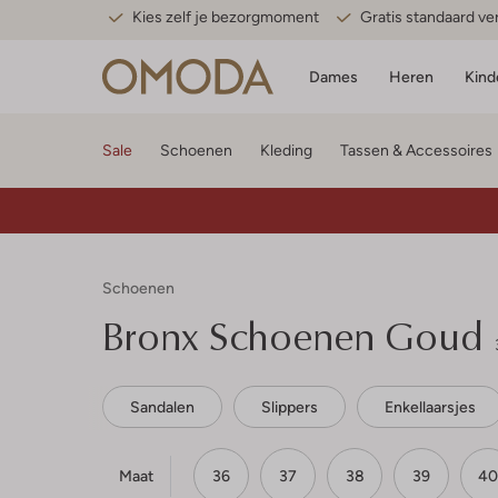
Kies zelf je bezorgmoment
Gratis standaard v
Dames
Heren
Kind
Sale
Schoenen
Kleding
Tassen & Accessoires
Schoenen
Bronx
Schoenen Goud
Sandalen
Slippers
Enkellaarsjes
Maat
36
37
38
39
40