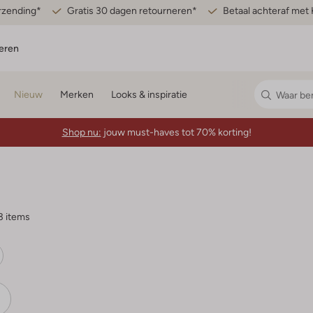
erzending*
Gratis 30 dagen retourneren*
Betaal achteraf met 
eren
Nieuw
Merken
Looks & inspiratie
Shop nu:
jouw must-haves tot 70% korting!
3 items