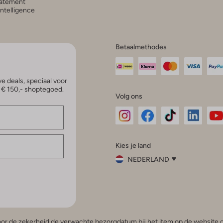
atement
 Intelligence
Betaalmethodes
e deals, speciaal voor
p € 150,- shoptegoed.
Volg ons
Omoda
Omoda
Omoda
Omoda
Om
Kies je land
Instagram
Facebook
TikTok
LinkedI
Yo
NEDERLAND
Kies
je
Sluit
land
Nederland
België
(Nederlands)
 voor de zekerheid de verwachte bezorgdatum bij het item op de website o