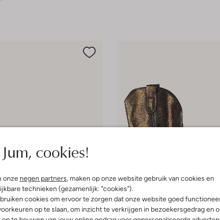
Jum, cookies!
n onze
negen partners
, maken op onze website gebruik van cookies en
ijkbare technieken (gezamenlijk: "cookies").
bruiken cookies om ervoor te zorgen dat onze website goed functionee
oorkeuren op te slaan, om inzicht te verkrijgen in bezoekersgedrag en 
Laatste item
l op te bouwen van jouw online gedrag voor gepersonaliseerde advertent