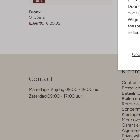
-60%
-50%
Door o
Bronx
Bronx
cooki
Slippers
Sandale
Wil je
€ 89,99
€ 35,99
€ 89,95
toeste
indie
Coo
Klant
Contact
Contact
Bestelle
Maandag - Vrijdag 09:00 - 19:00 uur
Betaalmo
Zaterdag 09:00 - 17:00 uur
Ruilen e
Retour a
Schoenm
Kleding 
Meer ove
Garantie 
Algemen
Privacys