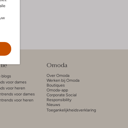
alle
ouw
tie
Omoda
Over Omoda
e blogs
Werken bij Omoda
ds voor dames
Boutiques
ds voor heren
Omoda-app
trends voor dames
Corporate Social
Responsibility
trends voor heren
Nieuws
Toegankelijkheidsverklaring