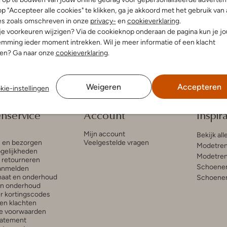
-40%
p "Accepteer alle cookies" te klikken, ga je akkoord met het gebruik van 
Bronx
es zoals omschreven in onze
privacy-
en
cookieverklaring
.
n
Enkellaarsjes
 je voorkeuren wijzigen? Via de cookieknop onderaan de pagina kun je j
€ 44,99
€ 149,95
€ 89,95
mming ieder moment intrekken. Wil je meer informatie of een klacht
nen? Ga naar onze
cookieverklaring
.
Weigeren
Accepteren
kie-instellingen
enservice
Account
Inspira
Mijn account
Bekijk all
n en bezorgen
Veelgestelde vragen
Modetren
gelijkheden
Modetren
n retourneren
Schoenen
anmelden
aat en onderhoud
Schoenen
en onderhoud
r kortingscodes
en klachten
e voorwaarden
tatement