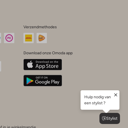
Verzendmethodes
Download onze Omoda app
oda
n
uTube
f in je winkelmandje.