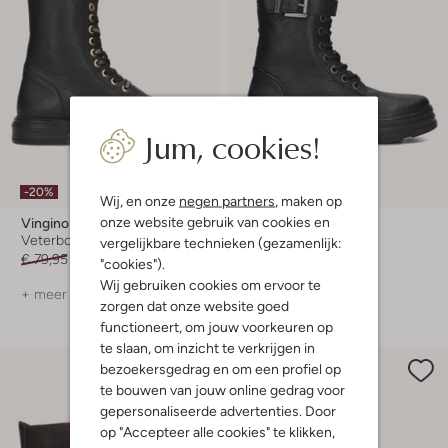
Jum, cookies!
Laatste maten
-20%
-30%
Wij, en onze
negen partners
, maken op
onze website gebruik van cookies en
Vingino
Vingino
Veterboots
Veterboots
vergelijkbare technieken (gezamenlijk:
€ 79,95
€ 63,99
€ 99,95
€ 69,95
"cookies").
Wij gebruiken cookies om ervoor te
+ meer kleuren
zorgen dat onze website goed
functioneert, om jouw voorkeuren op
te slaan, om inzicht te verkrijgen in
bezoekersgedrag en om een profiel op
te bouwen van jouw online gedrag voor
gepersonaliseerde advertenties. Door
op "Accepteer alle cookies" te klikken,