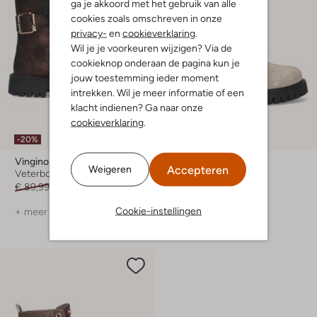
ga je akkoord met het gebruik van alle
cookies zoals omschreven in onze
privacy-
en
cookieverklaring
.
Wil je je voorkeuren wijzigen? Via de
cookieknop onderaan de pagina kun je
jouw toestemming ieder moment
intrekken. Wil je meer informatie of een
klacht indienen? Ga naar onze
cookieverklaring
.
-20%
-20%
Vingino
Vingino
Accepteren
Weigeren
Veterboots
Veterboots
€ 89,99
€ 71,99
€ 99,99
€ 79,99
Cookie-instellingen
+ meer kleuren
+ meer kleuren