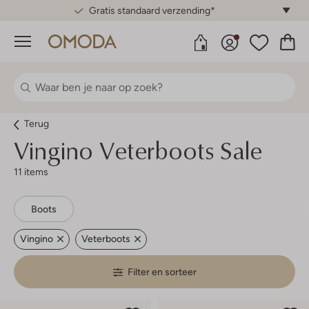
Gratis standaard verzending*
Menu
Terug
Vingino
Veterboots Sale
11 items
Boots
Vingino
Veterboots
Filter en sorteer