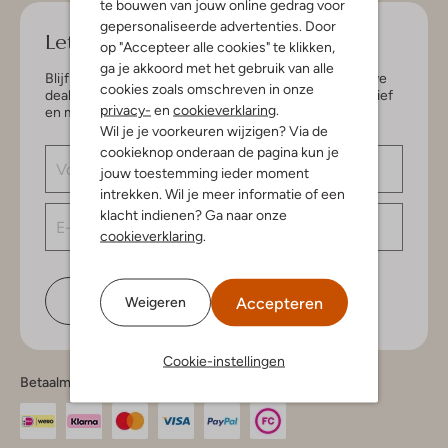
te bouwen van jouw online gedrag voor
gepersonaliseerde advertenties. Door
Let's keep in touch!
op "Accepteer alle cookies" te klikken,
ga je akkoord met het gebruik van alle
Blijf op de hoogte van de nieuwste items en exclusieve
cookies zoals omschreven in onze
deals, speciaal voor jou. Schrijf je in voor de nieuwsbrief
privacy-
en
cookieverklaring
.
en maak kans op € 150,- shoptegoed.
Wil je je voorkeuren wijzigen? Via de
cookieknop onderaan de pagina kun je
jouw toestemming ieder moment
intrekken. Wil je meer informatie of een
klacht indienen? Ga naar onze
cookieverklaring
.
Schrijf je in
Accepteren
Weigeren
Cookie-instellingen
Betaalmethodes