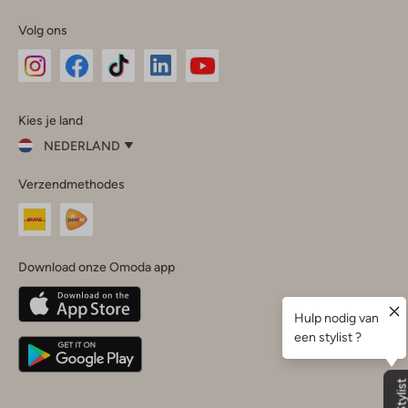
Volg ons
Omoda
Omoda
Omoda
Omoda
Omoda
Kies je land
Instagram
Facebook
TikTok
LinkedIn
YouTube
NEDERLAND
Kies
Verzendmethodes
je
Sluit
land
Nederland
België
(Nederlands)
Download onze Omoda app
Belgique
(Français)
Deutschland