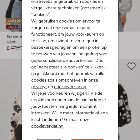
onze website gebruik van cookies en
vergelijkbare technieken (gezamenlijk:
"cookies").
Laatste items
Laatste maten
Wij gebruiken cookies om ervoor te
zorgen dat onze website goed
-30%
-20%
functioneert, om jouw voorkeuren op
Fabienne Chapot
Fabienne Chapot
te slaan, om inzicht te verkrijgen in
Vest
Sweater
bezoekersgedrag en om een profiel op
€ 179,99
€ 125,99
€ 119,99
€ 95,99
te bouwen van jouw online gedrag voor
gepersonaliseerde advertenties. Door
op "Accepteer alle cookies" te klikken,
ga je akkoord met het gebruik van alle
cookies zoals omschreven in onze
privacy-
en
cookieverklaring
.
Wil je je voorkeuren wijzigen? Via de
cookieknop onderaan de pagina kun je
jouw toestemming ieder moment
intrekken. Wil je meer informatie of een
klacht indienen? Ga naar onze
cookieverklaring
.