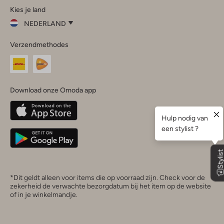
Kies je land
Instagram
Facebook
TikTok
LinkedIn
YouTube
NEDERLAND
Kies
Verzendmethodes
je
Sluit
land
Nederland
België
(Nederlands)
Download onze Omoda app
Belgique
(Français)
Deutschland
*Dit geldt alleen voor items die op voorraad zijn. Check voor de
zekerheid de verwachte bezorgdatum bij het item op de website
of in je winkelmandje.