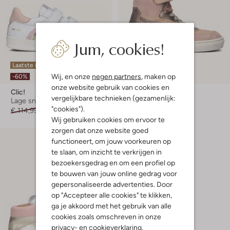
Jum, cookies!
Laatste item
Wij, en onze
negen partners
, maken op
-40%
-60%
onze website gebruik van cookies en
Clic!
Clic!
vergelijkbare technieken (gezamenlijk:
Lage sneakers
Hoge sneakers
"cookies").
€ 114,99
€ 45,99
Vanaf
€ 73,99
Wij gebruiken cookies om ervoor te
zorgen dat onze website goed
functioneert, om jouw voorkeuren op
te slaan, om inzicht te verkrijgen in
bezoekersgedrag en om een profiel op
te bouwen van jouw online gedrag voor
gepersonaliseerde advertenties. Door
op "Accepteer alle cookies" te klikken,
ga je akkoord met het gebruik van alle
cookies zoals omschreven in onze
privacy-
en
cookieverklaring
.