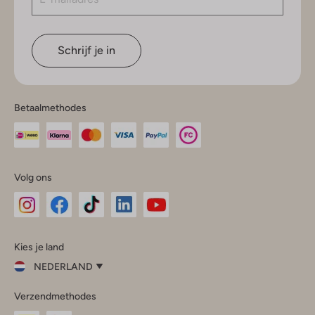
Schrijf je in
Betaalmethodes
Volg ons
Omoda
Omoda
Omoda
Omoda
Omoda
Kies je land
Instagram
Facebook
TikTok
LinkedIn
YouTube
NEDERLAND
Kies
Verzendmethodes
je
Sluit
land