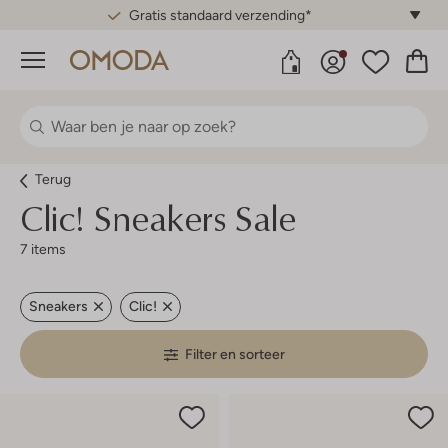
Gratis standaard verzending*
Menu
Terug
Clic!
Sneakers Sale
7 items
Sneakers
Clic!
Filter en sorteer