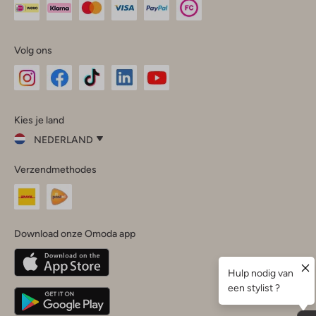
Volg ons
Omoda
Omoda
Omoda
Omoda
Omoda
Kies je land
Instagram
Facebook
TikTok
LinkedIn
YouTube
NEDERLAND
Kies
Verzendmethodes
je
Sluit
land
Nederland
België
(Nederlands)
Download onze Omoda app
Belgique
(Français)
Deutschland