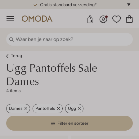
Gratis standaard verzending*
Menu
Terug
Ugg
Pantoffels Sale
Dames
4 items
Dames
Pantoffels
Ugg
Filter en sorteer