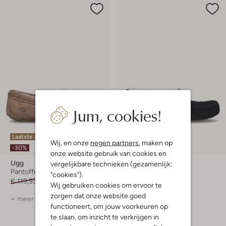
Jum, cookies!
Laatste items
Laatste maten
Wij, en onze
negen partners
, maken op
-30%
-30%
onze website gebruik van cookies en
Ugg
Ugg
vergelijkbare technieken (gezamenlijk:
Pantoffels
Pantoffels
"cookies").
€ 119,95
€ 83,99
€ 119,95
€ 83,99
Wij gebruiken cookies om ervoor te
zorgen dat onze website goed
+ meer kleuren
+ meer kleuren
functioneert, om jouw voorkeuren op
te slaan, om inzicht te verkrijgen in