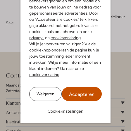
bezoekersgedrag en om een profiel op
te bouwen van jouw online gedrag voor
gepersonaliseerde advertenties. Door
Meer
Minder
op "Accepteer alle cookies" te klikken,
Sale
ga je akkoord met het gebruik van alle
cookies zoals omschreven in onze
privacy-
en
cookieverklaring
.
Wil je je voorkeuren wijzigen? Via de
cookieknop onderaan de pagina kun je
jouw toestemming ieder moment
intrekken. Wil je meer informatie of een
klacht indienen? Ga naar onze
Contact
cookieverklaring
.
Maandag - Vrijdag 09:00 - 19:00 uur
Zaterdag 09:00 - 17:00 uur
Accepteren
Weigeren
Klantenservice
Cookie-instellingen
Account
Inspiratie
Omoda