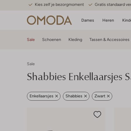
Kies zelf je bezorgmoment
Gratis standaard v
Dames
Heren
Kind
Sale
Schoenen
Kleding
Tassen & Accessoires
Sale
Shabbies
Enkellaarsjes 
Enkellaarsjes
Shabbies
Zwart