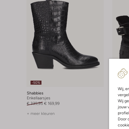
Laatste
-50%
-50%
Wij, e
Shabbies
Shabbie
vergel
Enkellaarsjes
Enkellaar
Wij ge
€ 339,95
€ 169,99
€ 199,95
jouw v
profie
+ meer kleuren
Door o
cooki