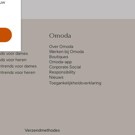
ouw
tie
Omoda
Over Omoda
e blogs
Werken bij Omoda
ds voor dames
Boutiques
ds voor heren
Omoda-app
trends voor dames
Corporate Social
Responsibility
trends voor heren
Nieuws
Toegankelijkheidsverklaring
Verzendmethodes