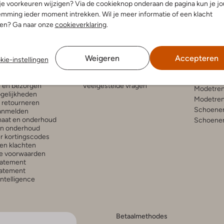
 je voorkeuren wijzigen? Via de cookieknop onderaan de pagina kun je j
mming ieder moment intrekken. Wil je meer informatie of een klacht
nen? Ga naar onze
cookieverklaring
.
enservice
Account
Inspira
Weigeren
Accepteren
kie-instellingen
Mijn account
Bekijk all
n en bezorgen
Veelgestelde vragen
Modetren
gelijkheden
Modetren
n retourneren
Schoenen
anmelden
aat en onderhoud
Schoenen
en onderhoud
r kortingscodes
en klachten
e voorwaarden
tatement
atement
 Intelligence
Betaalmethodes