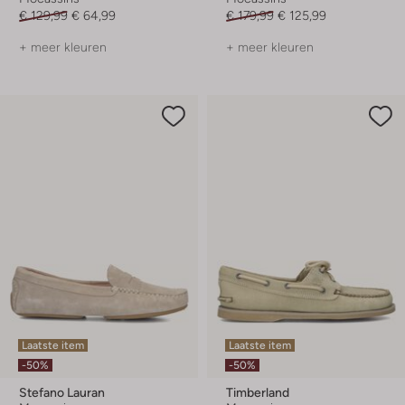
€ 129,99
€ 64,99
€ 179,99
€ 125,99
+ meer kleuren
+ meer kleuren
Laatste item
Laatste item
-50%
-50%
Stefano Lauran
Timberland