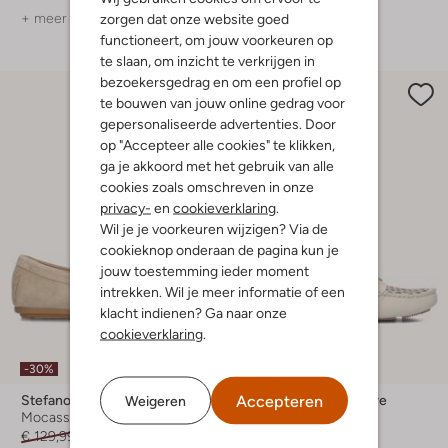
+ meer kleuren
zorgen dat onze website goed
functioneert, om jouw voorkeuren op
te slaan, om inzicht te verkrijgen in
bezoekersgedrag en om een profiel op
te bouwen van jouw online gedrag voor
gepersonaliseerde advertenties. Door
op "Accepteer alle cookies" te klikken,
ga je akkoord met het gebruik van alle
cookies zoals omschreven in onze
privacy-
en
cookieverklaring
.
Wil je je voorkeuren wijzigen? Via de
cookieknop onderaan de pagina kun je
jouw toestemming ieder moment
intrekken. Wil je meer informatie of een
klacht indienen? Ga naar onze
cookieverklaring
.
-30%
-50%
Accepteren
Weigeren
Stefano Lauran
Fred De La Bretoniere
Mocassins
Mocassins
€ 129,99
€ 90,99
€ 169,99
€ 84,99