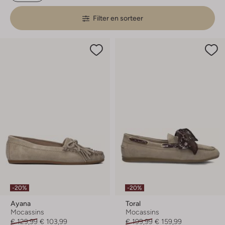
Filter en sorteer
-20%
-20%
Ayana
Toral
Mocassins
Mocassins
€ 129,99
€ 103,99
€ 199,99
€ 159,99