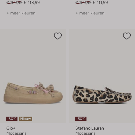
€ 169,99
€ 118,99
€ 159,99
€ 111,99
+ meer kleuren
+ meer kleuren
-30%
Nieuw
-50%
Gio+
Stefano Lauran
Mocassins
Mocassins