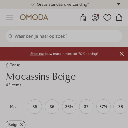
Gratis standaard verzending*
Menu
Shop nu:
jouw must-haves tot 70% korting!
Terug
Mocassins Beige
43 items
Maat
35
36
36½
37
37½
38
Beige