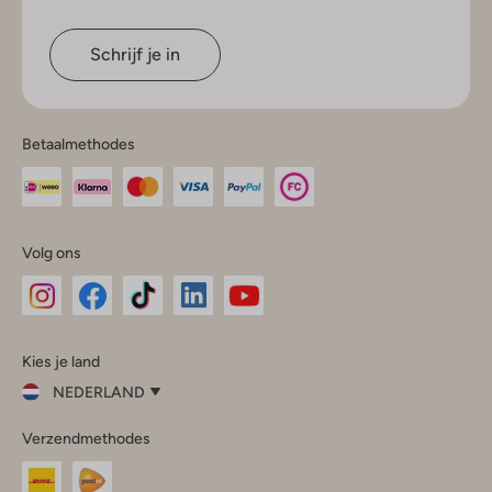
Schrijf je in
Betaalmethodes
Volg ons
Omoda
Omoda
Omoda
Omoda
Omoda
Kies je land
Instagram
Facebook
TikTok
LinkedIn
YouTube
NEDERLAND
Kies
Verzendmethodes
je
Sluit
land
Nederland