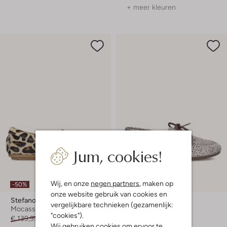
+ meer kleuren
Jum, cookies!
Wij, en onze
negen partners
, maken op
-50%
-50%
onze website gebruik van cookies en
Stefano Lauran
Maruti
vergelijkbare technieken (gezamenlijk:
Mocassins
Mocassins
"cookies").
€ 139,99
€ 69,99
€ 129,99
€ 64,99
Wij gebruiken cookies om ervoor te