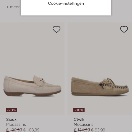
Cookie-instellingen
+ meer kleuren
-20%
-30%
Sioux
Ctwlk
Mocassins
Mocassins
€ 129,99
€ 103,99
€ 134,99
€ 93,99