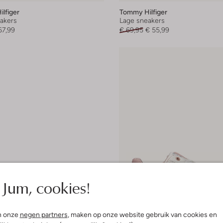
lfiger
Tommy Hilfiger
akers
Lage sneakers
67,99
€ 69,95
€ 55,99
Jum, cookies!
n onze
negen partners
, maken op onze website gebruik van cookies en
Laatste maten