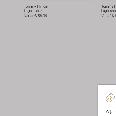
Tommy Hilfiger
Tommy Hi
Lage sneakers
Lage sne
Vanaf
€ 58,99
Vanaf
€ 
Wij, e