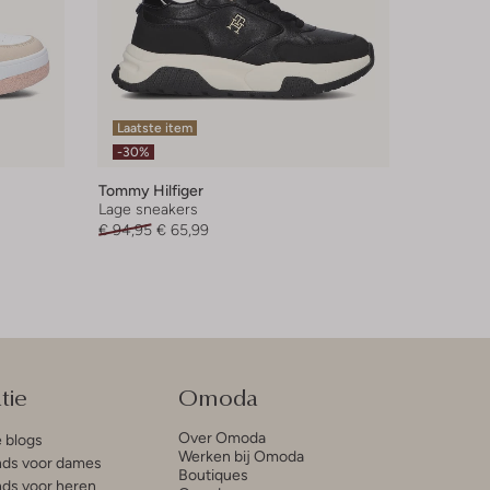
Laatste item
-30%
Tommy Hilfiger
Lage sneakers
€ 94,95
€ 65,99
tie
Omoda
Over Omoda
e blogs
Werken bij Omoda
ds voor dames
Boutiques
ds voor heren