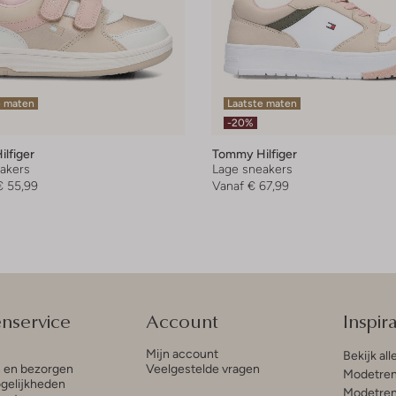
e maten
Laatste maten
-20%
lfiger
Tommy Hilfiger
akers
Lage sneakers
€ 55,99
Vanaf
€ 67,99
enservice
Account
Inspira
Mijn account
Bekijk all
n en bezorgen
Veelgestelde vragen
Modetren
gelijkheden
Modetren