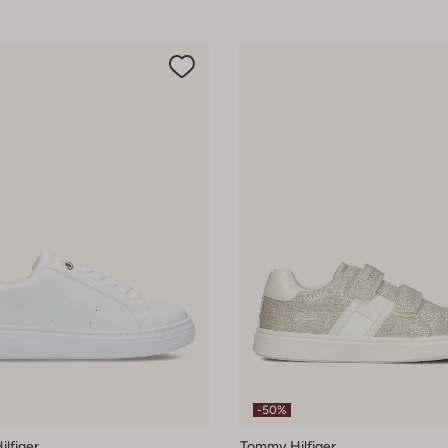
-50%
lfiger
Tommy Hilfiger