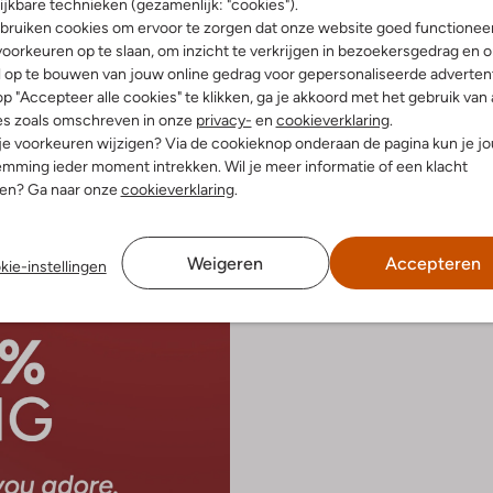
ijkbare technieken (gezamenlijk: "cookies").
-50%
bruiken cookies om ervoor te zorgen dat onze website goed functionee
oorkeuren op te slaan, om inzicht te verkrijgen in bezoekersgedrag en 
Tommy Hilfiger
l op te bouwen van jouw online gedrag voor gepersonaliseerde advertent
Lage sneakers
Vanaf
€ 41,99
p "Accepteer alle cookies" te klikken, ga je akkoord met het gebruik van 
es zoals omschreven in onze
privacy-
en
cookieverklaring
.
 je voorkeuren wijzigen? Via de cookieknop onderaan de pagina kun je j
mming ieder moment intrekken. Wil je meer informatie of een klacht
nen? Ga naar onze
cookieverklaring
.
Weigeren
Accepteren
kie-instellingen