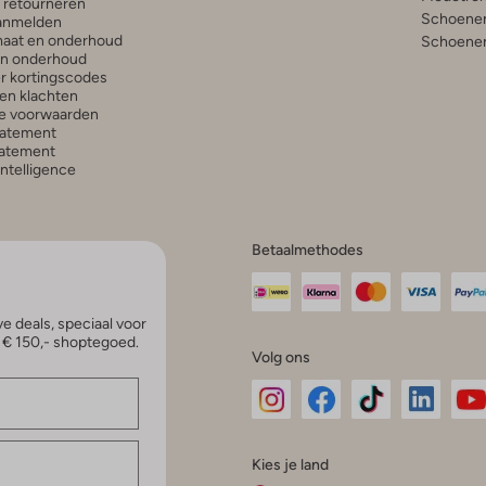
n retourneren
Schoenen
anmelden
aat en onderhoud
Schoenen
en onderhoud
r kortingscodes
en klachten
e voorwaarden
tatement
atement
 Intelligence
Betaalmethodes
e deals, speciaal voor
p € 150,- shoptegoed.
Volg ons
Omoda
Omoda
Omoda
Omoda
Om
Kies je land
Instagram
Facebook
TikTok
LinkedI
Yo