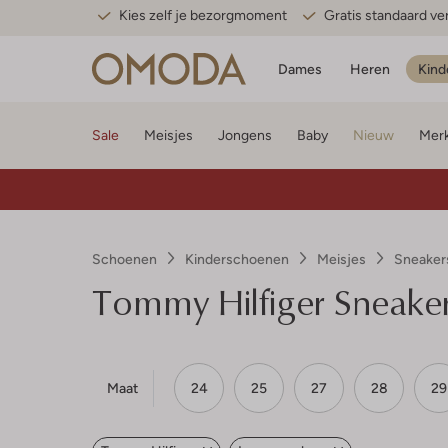
Kies zelf je bezorgmoment
Gratis standaard v
Dames
Heren
Kind
Sale
Meisjes
Jongens
Baby
Nieuw
Mer
Schoenen
Kinderschoenen
Meisjes
Sneaker
Tommy Hilfiger
Sneaker
Maat
24
25
27
28
29