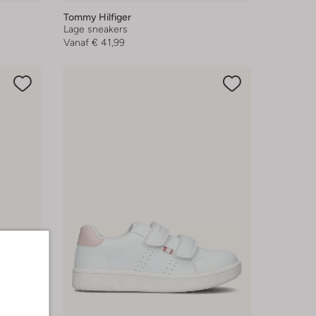
Tommy Hilfiger
Lage sneakers
Vanaf
€ 41,99