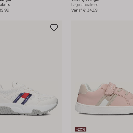
akers
Lage sneakers
39,99
Vanaf
€ 34,99
-20%