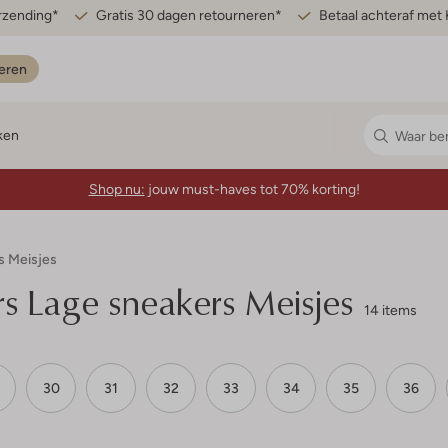
erzending*
Gratis 30 dagen retourneren*
Betaal achteraf met 
eren
ken
Shop nu:
jouw must-haves tot 70% korting!
s Meisjes
s Lage sneakers Meisjes
14 items
30
31
32
33
34
35
36