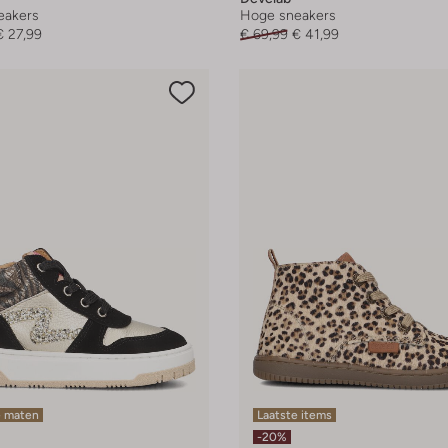
eakers
Hoge sneakers
€ 27,99
€ 69,99
€ 41,99
e maten
Laatste items
-20%