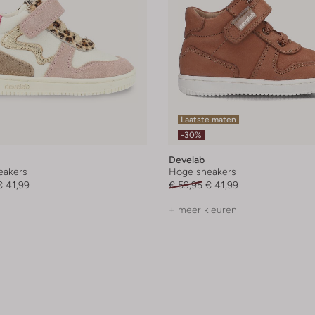
Laatste maten
-30%
Develab
eakers
Hoge sneakers
€ 41,99
€ 59,95
€ 41,99
+ meer kleuren