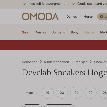
Kies zelf je bezorgmoment
Gratis standaard v
Dames
Heren
Kind
Sale
Meisjes
Jongens
Baby
Nieuw
Mer
Schoenen
Kinderschoenen
Meisjes
Sneaker
Develab
Sneakers Hoge 
Maat
19
20
21
22
23