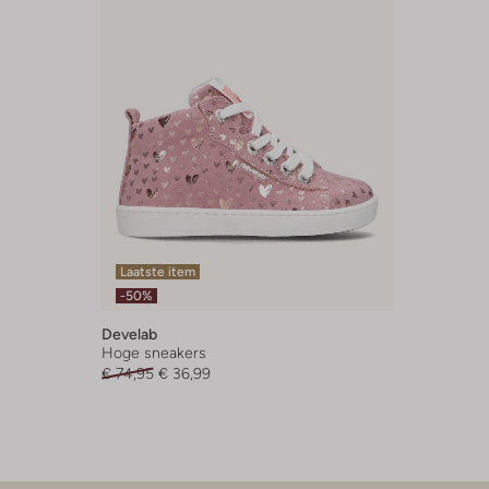
Laatste item
-50%
Develab
Hoge sneakers
€ 74,95
€ 36,99