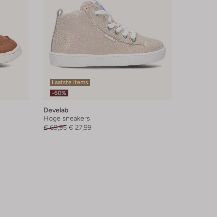
Laatste items
-60%
Develab
Hoge sneakers
€ 69,95
€ 27,99