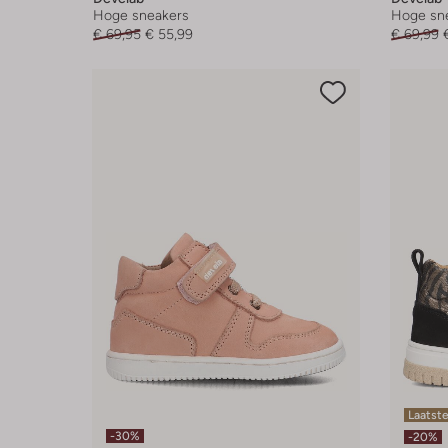
Hoge sneakers
Hoge sn
€ 69,95
€ 55,99
€ 69,99
Laatst
-30%
-20%