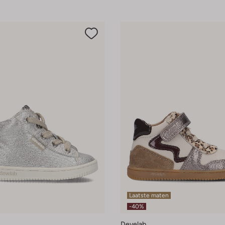
Laatste maten
-40%
Develab