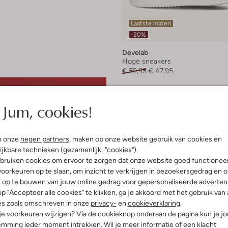
Laatste maten
-20%
Develab
Hoge sneakers
€ 59,95
€ 47,95
+ meer kleuren
Jum, cookies!
n onze
negen partners
, maken op onze website gebruik van cookies en
ijkbare technieken (gezamenlijk: "cookies").
bruiken cookies om ervoor te zorgen dat onze website goed functionee
oorkeuren op te slaan, om inzicht te verkrijgen in bezoekersgedrag en 
l op te bouwen van jouw online gedrag voor gepersonaliseerde advertent
p "Accepteer alle cookies" te klikken, ga je akkoord met het gebruik van 
es zoals omschreven in onze
privacy-
en
cookieverklaring
.
 je voorkeuren wijzigen? Via de cookieknop onderaan de pagina kun je j
mming ieder moment intrekken. Wil je meer informatie of een klacht