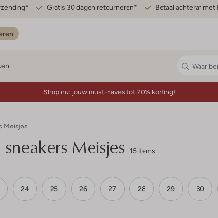
erzending*
Gratis 30 dagen retourneren*
Betaal achteraf met 
eren
ken
Shop nu:
jouw must-haves tot 70% korting!
s Meisjes
sneakers Meisjes
15 items
24
25
26
27
28
29
30