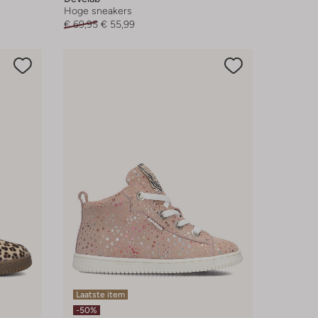
Hoge sneakers
€ 69,95
€ 55,99
Laatste item
-50%