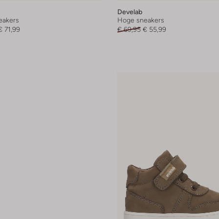
Develab
eakers
Hoge sneakers
€ 71,99
€ 69,95
€ 55,99