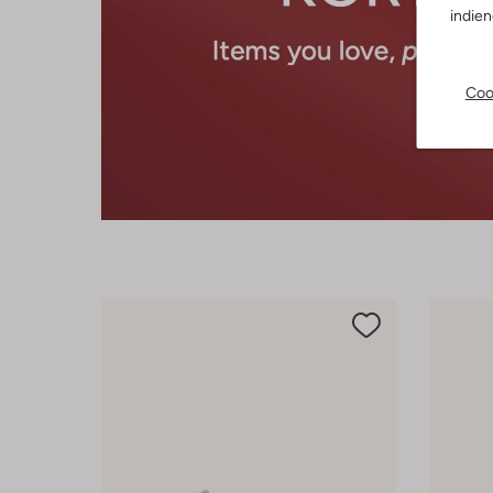
indie
Coo