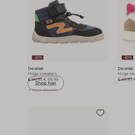
-30%
-40%
Develab
Develab
Hoge sneakers
Hoge sn
€ 99,95
€ 69,99
€ 69,99
Shop hier
+ meer kleuren