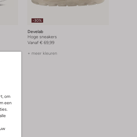
-30%
Develab
Hoge sneakers
Vanaf
€ 69,99
+ meer kleuren
rt, om
om een
ies.
alle
ouw