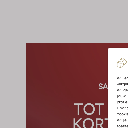
Wij, e
vergel
Wij ge
jouw v
profie
Door o
cooki
Wil je
toeste