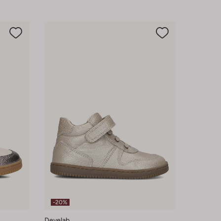
-20%
Develab