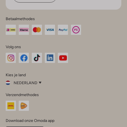
Betaalmethodes
Volg ons
Omoda
Omoda
Omoda
Omoda
Omoda
Kies je land
Instagram
Facebook
TikTok
LinkedIn
YouTube
NEDERLAND
Kies
Verzendmethodes
je
Sluit
land
Nederland
België
(Nederlands)
Download onze Omoda app
Belgique
(Français)