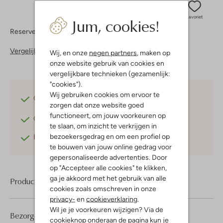
Jum, cookies!
Favoriet
Reserveer direct in een van onze 37 boutiques
Vergelijkbare items
Wij, en onze
negen partners
, maken op
onze website gebruik van cookies en
vergelijkbare technieken (gezamenlijk:
"cookies").
Wij gebruiken cookies om ervoor te
Gratis verzending
vanaf €75,-
zorgen dat onze website goed
functioneert, om jouw voorkeuren op
Gratis retourneren
binnen 30 dagen*
te slaan, om inzicht te verkrijgen in
bezoekersgedrag en om een profiel op
Betaal achteraf
met Klarna
te bouwen van jouw online gedrag voor
gepersonaliseerde advertenties. Door
op "Accepteer alle cookies" te klikken,
ga je akkoord met het gebruik van alle
Product informatie
cookies zoals omschreven in onze
privacy-
en
cookieverklaring
.
Wil je je voorkeuren wijzigen? Via de
Bezorgen & retourneren
cookieknop onderaan de pagina kun je