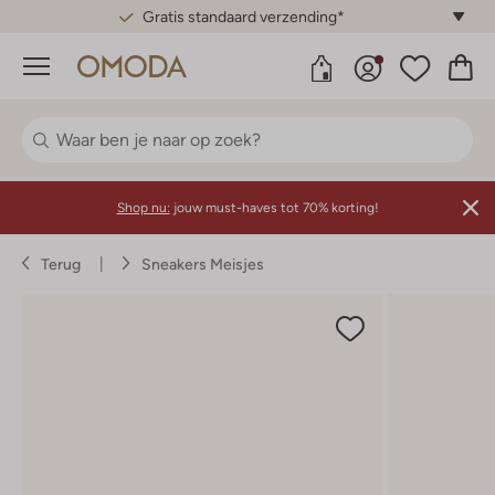
Gratis standaard verzending*
Menu
Shop nu:
jouw must-haves tot 70% korting!
Terug
Sneakers Meisjes