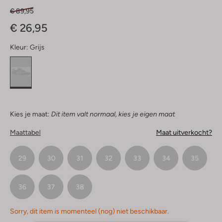
€ 89,95
€ 26,95
Kleur:
Grijs
Kies je maat:
Dit item valt normaal, kies je eigen maat
Maattabel
Maat uitverkocht?
29
30
31
32
33
34
35
36
37
38
Sorry, dit item is momenteel (nog) niet beschikbaar.