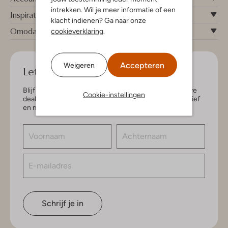
intrekken. Wil je meer informatie of een
Inspiratie
klacht indienen? Ga naar onze
Omoda
cookieverklaring
.
Accepteren
Weigeren
Let's keep in touch!
Blijf op de hoogte van de nieuwste items en exclusieve
Cookie-instellingen
deals, speciaal voor jou. Schrijf je in voor de nieuwsbrief
en maak kans op € 150,- shoptegoed.
Schrijf je in