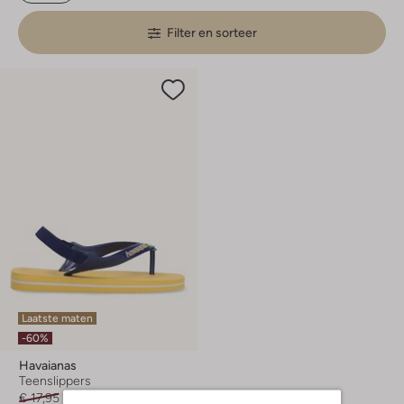
Filter en sorteer
Laatste maten
-60%
Havaianas
Teenslippers
€ 17,95
€ 6,99