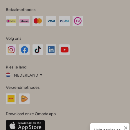
Betaalmethodes
Volg ons
Omoda
Omoda
Omoda
Omoda
Omoda
Kies je land
Instagram
Facebook
TikTok
LinkedIn
YouTube
NEDERLAND
Kies
Verzendmethodes
je
Sluit
land
Nederland
België
(Nederlands)
Download onze Omoda app
Belgique
(Français)
Deutschland