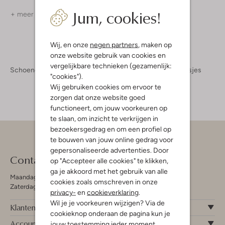
Jum, cookies!
+ meer kleuren
Wij, en onze
negen partners
, maken op
onze website gebruik van cookies en
vergelijkbare technieken (gezamenlijk:
Schoenen
Kinderschoenen
Meisjes
Slippers Meisjes
"cookies").
Wij gebruiken cookies om ervoor te
zorgen dat onze website goed
functioneert, om jouw voorkeuren op
te slaan, om inzicht te verkrijgen in
bezoekersgedrag en om een profiel op
te bouwen van jouw online gedrag voor
gepersonaliseerde advertenties. Door
Contact
op "Accepteer alle cookies" te klikken,
ga je akkoord met het gebruik van alle
Maandag - Vrijdag 09:00 - 19:00 uur
cookies zoals omschreven in onze
Zaterdag 09:00 - 17:00 uur
privacy-
en
cookieverklaring
.
Wil je je voorkeuren wijzigen? Via de
Klantenservice
cookieknop onderaan de pagina kun je
Account
jouw toestemming ieder moment