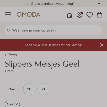
Gratis standaard verzending*
Menu
Shop nu:
jouw must-haves tot 70% korting!
Terug
Slippers Meisjes Geel
1 item
Maat
20
21
Geel