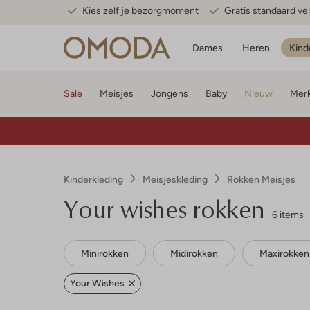
Kies zelf je bezorgmoment
Gratis standaard v
Dames
Heren
Kind
Sale
Meisjes
Jongens
Baby
Nieuw
Mer
Kinderkleding
Meisjeskleding
Rokken Meisjes
Your wishes rokken
6 items
Minirokken
Midirokken
Maxirokken
Your Wishes