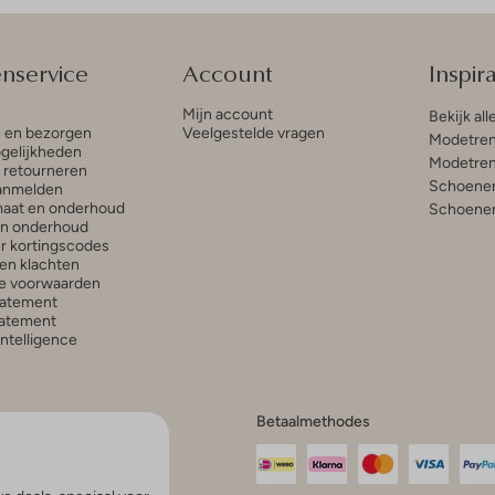
enservice
Account
Inspira
Mijn account
Bekijk all
n en bezorgen
Veelgestelde vragen
Modetren
gelijkheden
Modetren
n retourneren
Schoenen
anmelden
aat en onderhoud
Schoenen
en onderhoud
r kortingscodes
en klachten
e voorwaarden
tatement
atement
 Intelligence
Betaalmethodes