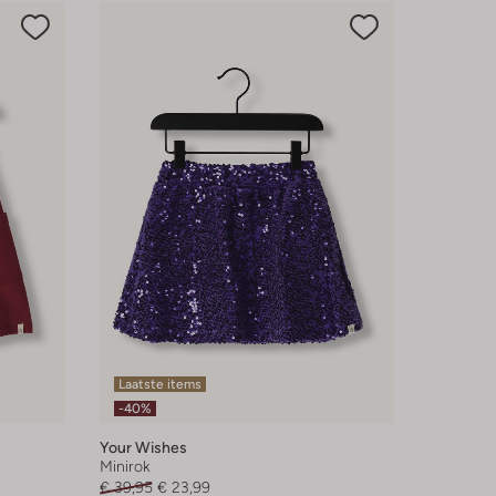
Laatste items
-40%
Your Wishes
Minirok
€ 39,95
€ 23,99