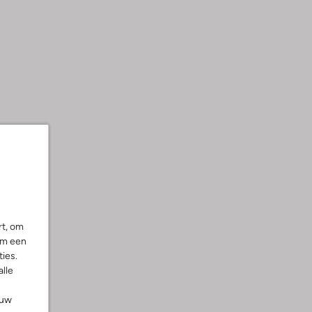
rt, om
om een
ies.
alle
ouw