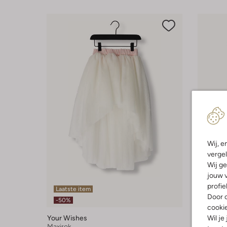
Wij, e
vergel
Wij ge
jouw v
profie
Laatste item
Laatste
Door o
-50%
-60%
cooki
Wil je
Your Wishes
Your Wis
Maxirok
Midirok