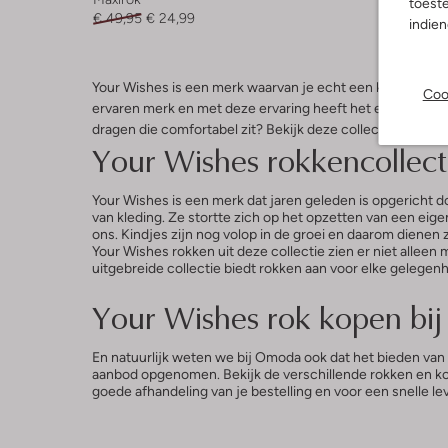
toeste
€ 49,95
€ 24,99
€ 34,95
indie
Your Wishes is een merk waarvan je echt een keer een prod
Coo
ervaren merk en met deze ervaring heeft het een prachtige
dragen die comfortabel zit? Bekijk deze collectie dan sne
Your Wishes rokkencollect
Your Wishes is een merk dat jaren geleden is opgericht d
van kleding. Ze stortte zich op het opzetten van een eige
ons. Kindjes zijn nog volop in de groei en daarom dienen
Your Wishes rokken uit deze collectie zien er niet alleen
uitgebreide collectie biedt rokken aan voor elke gelegenh
Your Wishes rok kopen b
En natuurlijk weten we bij Omoda ook dat het bieden van
aanbod opgenomen. Bekijk de verschillende rokken en ko
goede afhandeling van je bestelling en voor een snelle lev