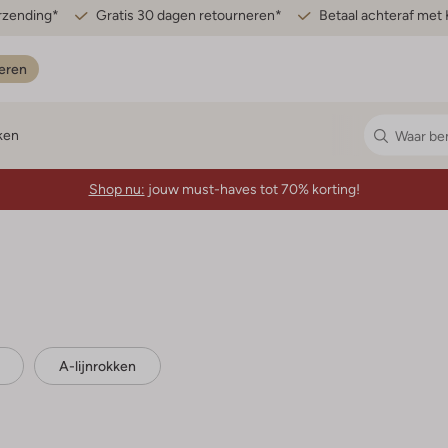
erzending*
Gratis 30 dagen retourneren*
Betaal achteraf met 
eren
ken
Shop nu:
jouw must-haves tot 70% korting!
A-lijnrokken