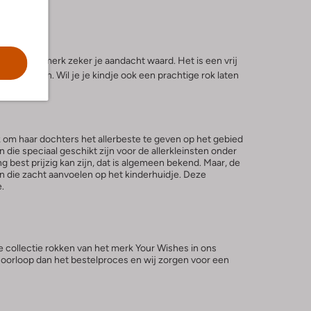
an is dit merk zeker je aandacht waard. Het is een vrij
bel zitten. Wil je je kindje ook een prachtige rok laten
k om haar dochters het allerbeste te geven op het gebied
 die speciaal geschikt zijn voor de allerkleinsten onder
 best prijzig kan zijn, dat is algemeen bekend. Maar, de
len die zacht aanvoelen op het kinderhuidje. Deze
.
 collectie rokken van het merk Your Wishes in ons
oorloop dan het bestelproces en wij zorgen voor een