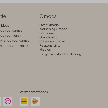
tie
Omoda
Over Omoda
e blogs
Werken bij Omoda
ds voor dames
Boutiques
ds voor heren
Omoda-app
trends voor dames
Corporate Social
Responsibility
trends voor heren
Nieuws
Toegankelijkheidsverklaring
Verzendmethodes