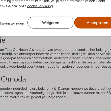
mming ieder moment intrekken. Wil je meer informatie of een klacht
€ 13,99
nen? Ga naar onze
cookieverklaring
.
uct moet hebben gekocht. Als je je kindje de beste kleding wilt geven, d
Weigeren
Accepteren
kie-instellingen
 collectie rokken geproduceerd die er zowel modern uitzien als comforta
l bij Omoda!
ie
oor Tess Gerritsen. Als moeder van twee dochters vond ze het belangrij
n bedrijf. Als ontwerper heeft ze verschillende kledingstukken ontworpen
 ze goedpassende en comfortabele kleding te dragen. En dan kinderkleding
 mooi uit, maar zijn ook betaalbaar. Ze zijn gemaakt van de beste materia
eid, bijvoorbeeld voor tijdens het buitenspelen of voor een kinderfeestje
ij Omoda
 goede kinderkleding erg belangrijk is. Daarom hebben we deze prachtige
op deze tegen een voordelige prijs. Heb je een keuze kunnen maken? D
ering! Welke rok wil jij voor je kindje kopen?