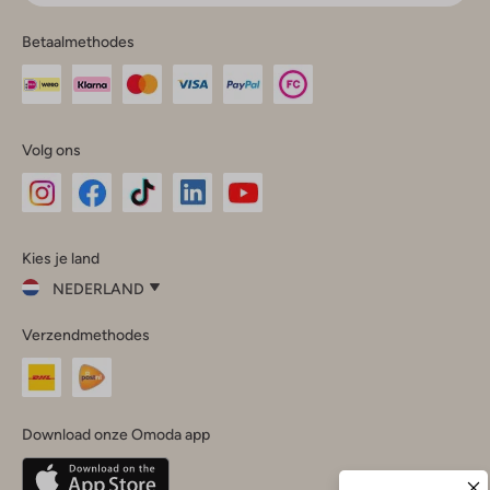
Betaalmethodes
Volg ons
Omoda
Omoda
Omoda
Omoda
Omoda
Kies je land
Instagram
Facebook
TikTok
LinkedIn
YouTube
NEDERLAND
Kies
Verzendmethodes
je
Sluit
land
Nederland
België
(Nederlands)
Download onze Omoda app
Belgique
(Français)
Deutschland