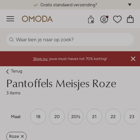
Gratis standaard verzending*
Menu
Shop nu:
jouw must-haves tot 70% korting!
Terug
Pantoffels Meisjes Roze
3 items
Maat
18
20
20½
21
22
23
Roze