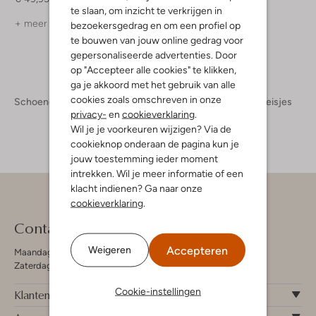
te slaan, om inzicht te verkrijgen in
+ meer kleuren
bezoekersgedrag en om een profiel op
te bouwen van jouw online gedrag voor
gepersonaliseerde advertenties. Door
op "Accepteer alle cookies" te klikken,
ga je akkoord met het gebruik van alle
cookies zoals omschreven in onze
Schoenen
Kinderschoenen
Meisjes
Pantoffels Meisjes
privacy-
en
cookieverklaring
.
Wil je je voorkeuren wijzigen? Via de
cookieknop onderaan de pagina kun je
jouw toestemming ieder moment
intrekken. Wil je meer informatie of een
klacht indienen? Ga naar onze
cookieverklaring
.
Contact
Accepteren
Weigeren
Maandag - Vrijdag 09:00 - 19:00 uur
Zaterdag 09:00 - 17:00 uur
Cookie-instellingen
Klantenservice