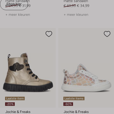
Platte sandalen
Platte sandalen
Shop hier
€ 64,95
€ 31,99
€ 69,99
€ 34,99
+ meer kleuren
+ meer kleuren
Laatste item
Laatste items
-20%
-60%
Jochie & Freaks
Jochie & Freaks