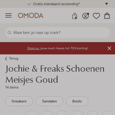
Gratis standaard verzending*
Menu
Shop nu:
jouw must-haves tot 70% korting!
Terug
Jochie & Freaks
Schoenen
Meisjes Goud
14 items
Sneakers
Sandalen
Boots