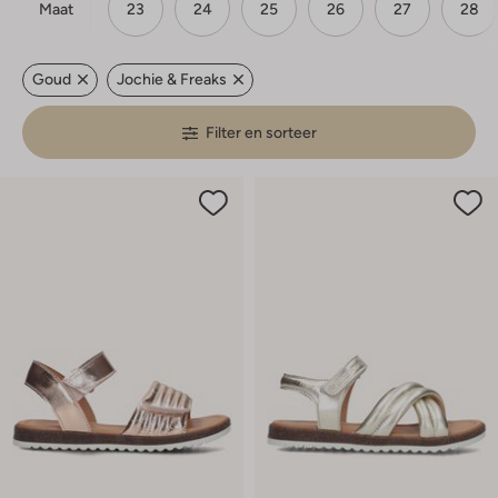
Maat
23
24
25
26
27
28
Goud
Jochie & Freaks
Filter en sorteer