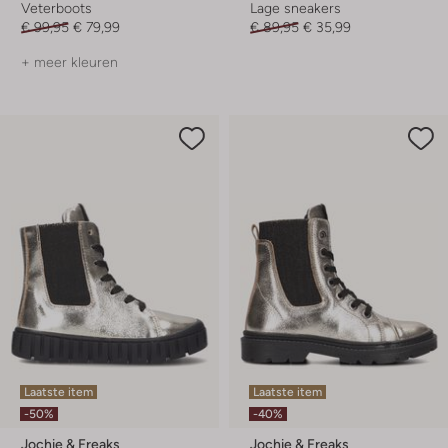
Veterboots
Lage sneakers
€ 99,95
€ 79,99
€ 89,95
€ 35,99
+ meer kleuren
Laatste item
Laatste item
-50%
-40%
Jochie & Freaks
Jochie & Freaks