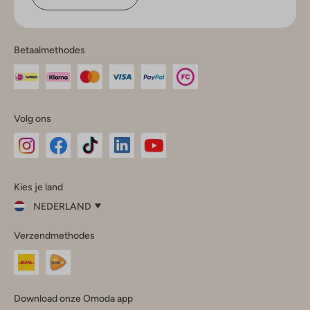
Betaalmethodes
Volg ons
Omoda
Omoda
Omoda
Omoda
Omoda
Kies je land
Instagram
Facebook
TikTok
LinkedIn
YouTube
NEDERLAND
Kies
Verzendmethodes
je
Sluit
land
Nederland
België
(Nederlands)
Download onze Omoda app