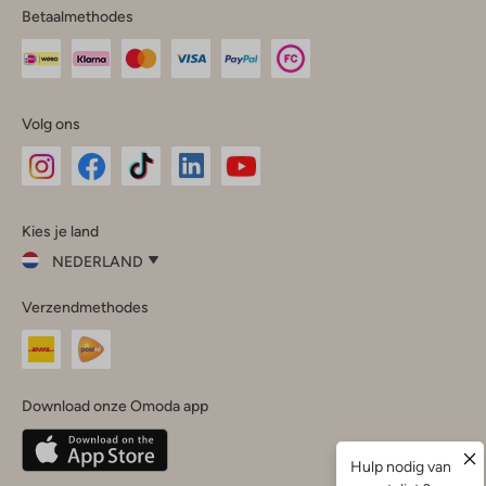
Betaalmethodes
Volg ons
Omoda
Omoda
Omoda
Omoda
Omoda
Kies je land
Instagram
Facebook
TikTok
LinkedIn
YouTube
NEDERLAND
Kies
Verzendmethodes
je
Sluit
land
Nederland
België
(Nederlands)
Download onze Omoda app
Belgique
(Français)
Deutschland