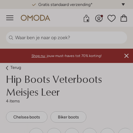
Gratis standaard verzending*
Menu
Shop nu:
jouw must-haves tot 70% korting!
Terug
Hip
Boots Veterboots
Meisjes Leer
4 items
Chelsea boots
Biker boots