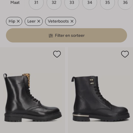
Maat
31
32
33
34
35
36
Hip
Leer
Veterboots
Filter en sorteer