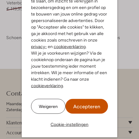
te slaan, om inzicht te verkrijgen in
Veterboots
Veterboots
bezoekersgedrag en om een profiel op
€ 119,95
€ 59,99
€ 119,95
€ 83,99
te bouwen van jouw online gedrag voor
gepersonaliseerde advertenties. Door
op "Accepteer alle cookies" te klikken,
ga je akkoord met het gebruik van alle
Schoenen
Kinderschoenen
Meisjes
Boots Meisjes
cookies zoals omschreven in onze
privacy-
en
cookieverklaring
.
Wil je je voorkeuren wijzigen? Via de
cookieknop onderaan de pagina kun je
jouw toestemming ieder moment
intrekken. Wil je meer informatie of een
klacht indienen? Ga naar onze
cookieverklaring
.
Contact
Maandag - Vrijdag 09:00 - 19:00 uur
Accepteren
Weigeren
Zaterdag 09:00 - 17:00 uur
Klantenservice
Cookie-instellingen
Account