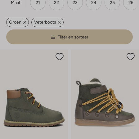
Maat
21
22
23
24
25
26
Groen
Veterboots
Filter en sorteer