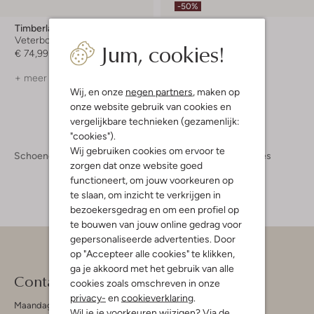
-50%
Timberland
Bear & Mees
Veterboots
Veterboots
Jum, cookies!
€ 74,99
€ 89,95
€ 44,95
+ meer kleuren
+ meer kleuren
Wij, en onze
negen partners
, maken op
onze website gebruik van cookies en
vergelijkbare technieken (gezamenlijk:
"cookies").
Wij gebruiken cookies om ervoor te
Schoenen
Kinderschoenen
Meisjes
Boots Meisjes
zorgen dat onze website goed
functioneert, om jouw voorkeuren op
te slaan, om inzicht te verkrijgen in
bezoekersgedrag en om een profiel op
te bouwen van jouw online gedrag voor
gepersonaliseerde advertenties. Door
op "Accepteer alle cookies" te klikken,
ga je akkoord met het gebruik van alle
Contact
cookies zoals omschreven in onze
privacy-
en
cookieverklaring
.
Maandag - Vrijdag 09:00 - 19:00 uur
Wil je je voorkeuren wijzigen? Via de