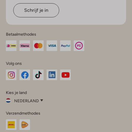
Schrijf je in
Betaalmethodes
Volg ons
Omoda
Omoda
Omoda
Omoda
Omoda
Kies je land
Instagram
Facebook
TikTok
LinkedIn
YouTube
NEDERLAND
Kies
Verzendmethodes
je
Sluit
land
Nederland