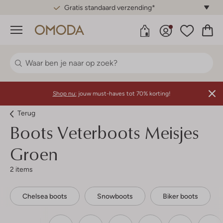
Gratis standaard verzending*
Menu
Shop nu:
jouw must-haves tot 70% korting!
Terug
Boots Veterboots Meisjes
Groen
2 items
Chelsea boots
Snowboots
Biker boots