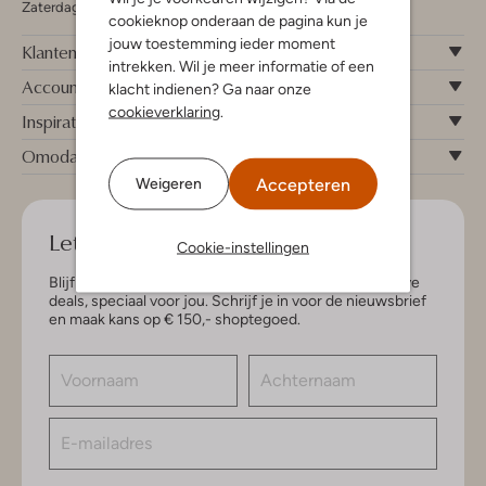
Zaterdag 09:00 - 17:00 uur
cookieknop onderaan de pagina kun je
jouw toestemming ieder moment
Klantenservice
intrekken. Wil je meer informatie of een
Account
klacht indienen? Ga naar onze
cookieverklaring
.
Inspiratie
Omoda
Accepteren
Weigeren
Let's keep in touch!
Cookie-instellingen
Blijf op de hoogte van de nieuwste items en exclusieve
deals, speciaal voor jou. Schrijf je in voor de nieuwsbrief
en maak kans op € 150,- shoptegoed.