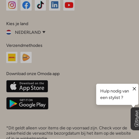
Omoda
Omoda
Omoda
Omoda
Omoda
Kies je land
Instagram
Facebook
TikTok
LinkedIn
YouTube
NEDERLAND
Kies
Verzendmethodes
je
Sluit
land
Nederland
België
(Nederlands)
Download onze Omoda app
Belgique
(Français)
Deutschland
*Dit geldt alleen voor items die op voorraad zijn. Check voor de
zekerheid de verwachte bezorgdatum bij het item op de website
of in je winkelmandje.