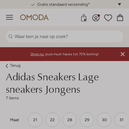
Gratis standaard verzending*
Menu
Shop nu:
jouw must-haves tot 70% korting!
Terug
Adidas
Sneakers Lage
sneakers Jongens
7 items
Maat
21
22
28
29
30
31