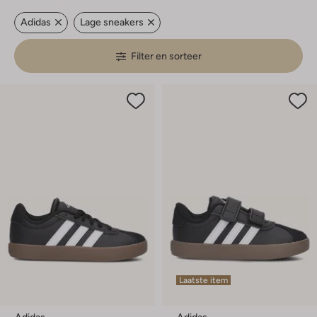
Adidas
Lage sneakers
Filter en sorteer
Laatste item
Adidas
Adidas