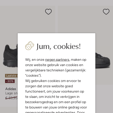
Jum, cookies!
Wij, en onze
negen partners
, maken op
onze website gebruik van cookies en
vergelijkbare technieken (gezamenlijk:
"cookies").
Laatste maten
Laatste items
Wij gebruiken cookies om ervoor te
-30%
-30%
zorgen dat onze website goed
Adidas
Adidas
functioneert, om jouw voorkeuren op
Lage sneakers
Lage sneakers
te slaan, om inzicht te verkrijgen in
€ 59,95
€ 41,95
€ 64,95
€ 44,95
bezoekersgedrag en om een profiel op
te bouwen van jouw online gedrag voor
gepersonaliseerde advertenties. Door