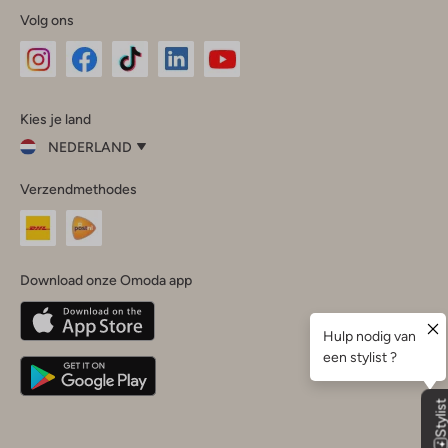
Volg ons
Omoda
Omoda
Omoda
Omoda
Omoda
Kies je land
Instagram
Facebook
TikTok
LinkedIn
YouTube
NEDERLAND
Kies
Verzendmethodes
je
Sluit
land
Nederland
België
(Nederlands)
Download onze Omoda app
Belgique
(Français)
Deutschland