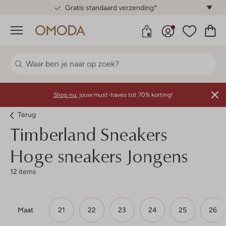
Gratis standaard verzending*
Menu
Shop nu:
jouw must-haves tot 70% korting!
Terug
Timberland
Sneakers
Hoge sneakers Jongens
12 items
Maat
21
22
23
24
25
26