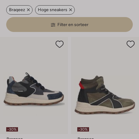
Braqeez
Hoge sneakers
Filter en sorteer
-30%
-30%
Braqeez
Braqeez