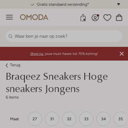
Gratis standaard verzending*
Menu
Shop nu:
jouw must-haves tot 70% korting!
Terug
Braqeez
Sneakers Hoge
sneakers Jongens
6 items
Maat
27
31
32
33
34
35