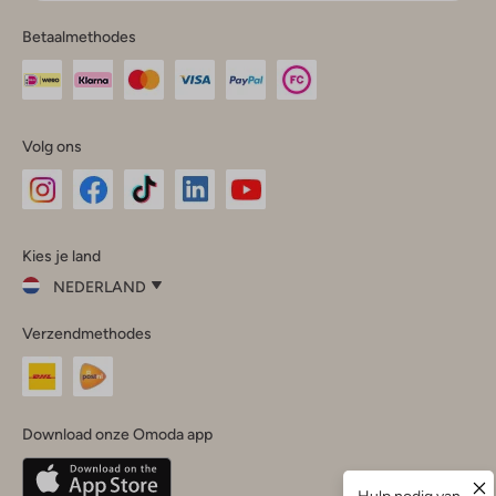
Betaalmethodes
Volg ons
Omoda
Omoda
Omoda
Omoda
Omoda
Kies je land
Instagram
Facebook
TikTok
LinkedIn
YouTube
NEDERLAND
Kies
Verzendmethodes
je
Sluit
land
Nederland
België
(Nederlands)
Download onze Omoda app
Belgique
(Français)
Deutschland