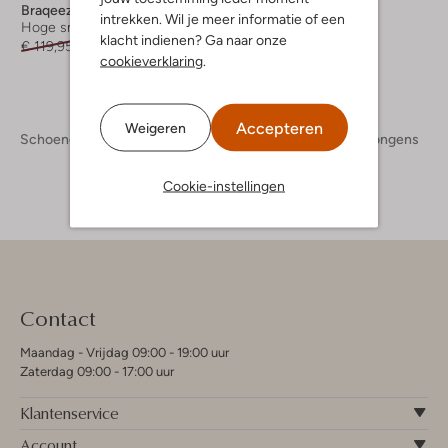
Braqeez
Braqeez
intrekken. Wil je meer informatie of een
Hoge sneakers
Hoge sneakers
klacht indienen? Ga naar onze
€ 119,95
€ 83,99
€ 99,95
€ 69,99
cookieverklaring
.
Accepteren
Weigeren
Schoenen
Kinderschoenen
Jongens
Sneakers Jongens
Cookie-instellingen
Contact
Maandag - Vrijdag 09:00 - 19:00 uur
Zaterdag 09:00 - 17:00 uur
Klantenservice
Account