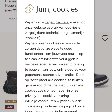
Braqeez
Braqeez
Jum, cookies!
Hoge sneakers
Hoge sneakers
€ 89,99
€ 62,99
€ 79,95
€ 55,99
+ meer kleuren
Wij, en onze
negen partners
, maken op
onze website gebruik van cookies en
vergelijkbare technieken (gezamenlijk:
"cookies").
Wij gebruiken cookies om ervoor te
zorgen dat onze website goed
functioneert, om jouw voorkeuren op
te slaan, om inzicht te verkrijgen in
bezoekersgedrag en om een profiel op
te bouwen van jouw online gedrag voor
gepersonaliseerde advertenties. Door
op "Accepteer alle cookies" te klikken,
ga je akkoord met het gebruik van alle
cookies zoals omschreven in onze
privacy-
en
cookieverklaring
.
Wil je je voorkeuren wijzigen? Via de
Laatste item
Laatste item
cookieknop onderaan de pagina kun je
-30%
-30%
jouw toestemming ieder moment