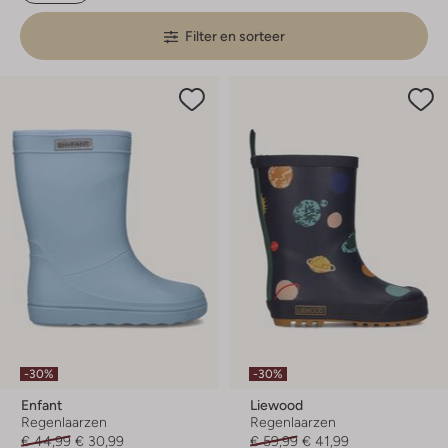
Filter en sorteer
-30%
-30%
Enfant
Liewood
Regenlaarzen
Regenlaarzen
€ 44,99
€ 30,99
€ 59,99
€ 41,99