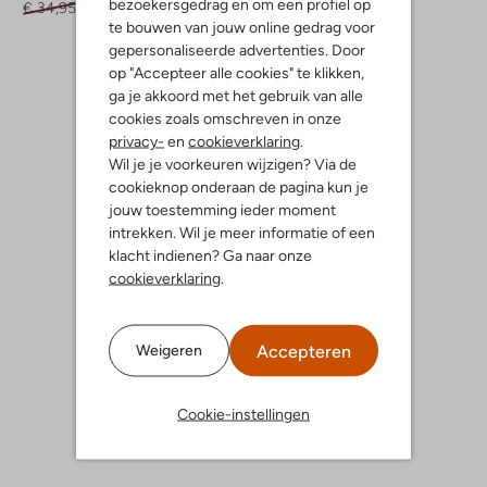
bezoekersgedrag en om een profiel op
€ 34,95
€ 13,99
€ 49,99
te bouwen van jouw online gedrag voor
+ meer kleuren
gepersonaliseerde advertenties. Door
op "Accepteer alle cookies" te klikken,
ga je akkoord met het gebruik van alle
cookies zoals omschreven in onze
privacy-
en
cookieverklaring
.
Wil je je voorkeuren wijzigen? Via de
cookieknop onderaan de pagina kun je
jouw toestemming ieder moment
intrekken. Wil je meer informatie of een
klacht indienen? Ga naar onze
cookieverklaring
.
Accepteren
Weigeren
Cookie-instellingen