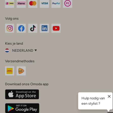
Volg ons
Omoda
Omoda
Omoda
Omoda
Omoda
Kies je land
Instagram
Facebook
TikTok
LinkedIn
YouTube
NEDERLAND
Kies
Verzendmethodes
je
Sluit
land
Nederland
België
(Nederlands)
Download onze Omoda app
Belgique
(Français)
Deutschland