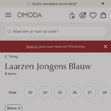
Gratis standaard verzending*
Menu
Shop nu:
jouw must-haves tot 70% korting!
Terug
Laarzen Jongens Blauw
8 items
Maat
20
24
25
26
27
28
Blauw