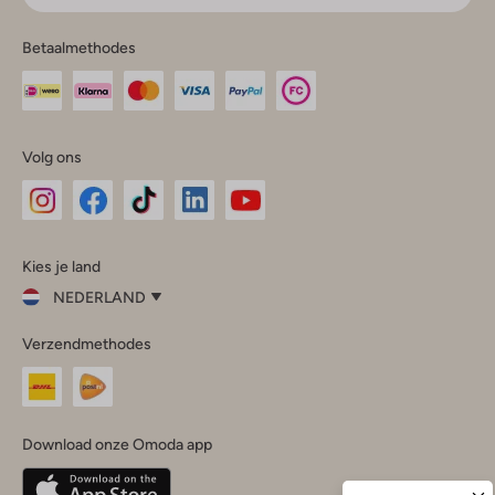
Betaalmethodes
Volg ons
Omoda
Omoda
Omoda
Omoda
Omoda
Kies je land
Instagram
Facebook
TikTok
LinkedIn
YouTube
NEDERLAND
Kies
Verzendmethodes
je
Sluit
land
Nederland
België
(Nederlands)
Download onze Omoda app
Belgique
(Français)