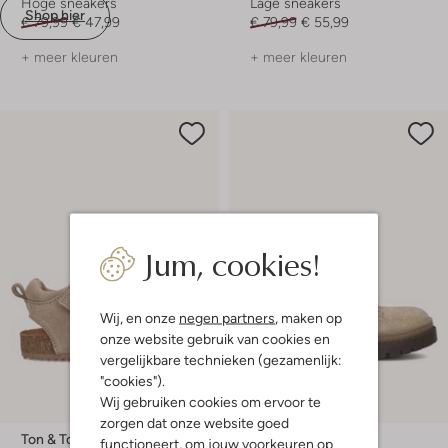
Hoge sneakers
Lage sneakers
Shop hier
€ 79,99
€ 47,99
€ 79,99
€ 55,99
+ meer kleuren
+ meer kleuren
Jum, cookies!
Wij, en onze
negen partners
, maken op
onze website gebruik van cookies en
vergelijkbare technieken (gezamenlijk:
"cookies").
Wij gebruiken cookies om ervoor te
-20%
zorgen dat onze website goed
Ton & Ton
Ton & Ton
functioneert, om jouw voorkeuren op