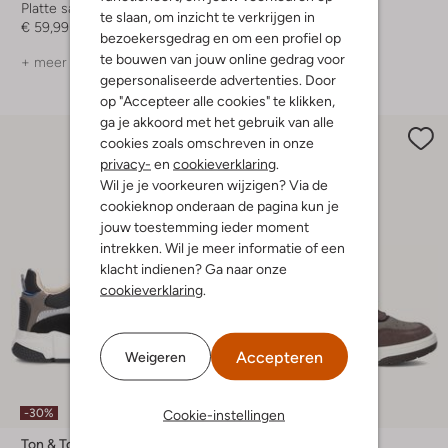
Platte sandalen
Enkelboots
te slaan, om inzicht te verkrijgen in
€ 59,99
€ 69,95
€ 55,99
bezoekersgedrag en om een profiel op
te bouwen van jouw online gedrag voor
+ meer kleuren
gepersonaliseerde advertenties. Door
op "Accepteer alle cookies" te klikken,
ga je akkoord met het gebruik van alle
cookies zoals omschreven in onze
privacy-
en
cookieverklaring
.
Wil je je voorkeuren wijzigen? Via de
cookieknop onderaan de pagina kun je
jouw toestemming ieder moment
intrekken. Wil je meer informatie of een
klacht indienen? Ga naar onze
cookieverklaring
.
Accepteren
Weigeren
-30%
-20%
Cookie-instellingen
Ton & Ton
Ton & Ton