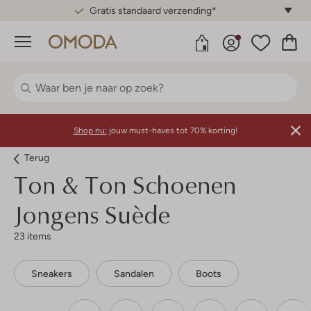
Gratis standaard verzending*
Menu
Shop nu:
jouw must-haves tot 70% korting!
Terug
Ton & Ton
Schoenen
Jongens Suède
23 items
Sneakers
Sandalen
Boots