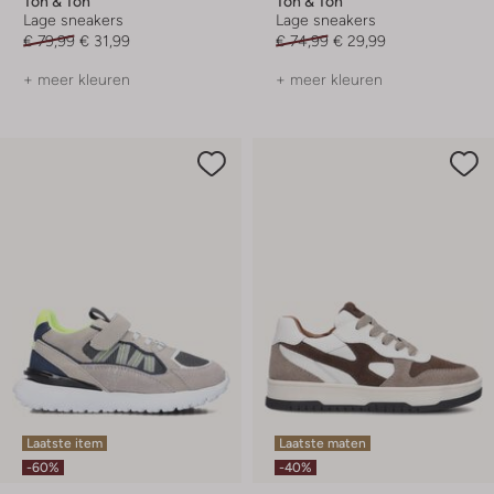
Ton & Ton
Ton & Ton
Lage sneakers
Lage sneakers
€ 79,99
€ 31,99
€ 74,99
€ 29,99
+ meer kleuren
+ meer kleuren
Laatste item
Laatste maten
-60%
-40%