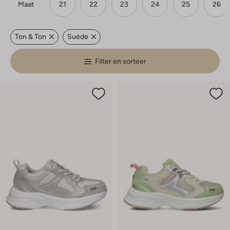
Maat
21
22
23
24
25
26
Ton & Ton
Suède
Filter en sorteer