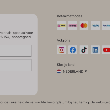
Betaalmethodes
e deals, speciaal voor
p € 150,- shoptegoed.
Volg ons
Omoda
Omoda
Omoda
Omoda
Om
Kies je land
Instagram
Facebook
TikTok
LinkedI
Yo
NEDERLAND
Kies
je
Sluit
land
Nederland
België
(Nederlands)
 voor de zekerheid de verwachte bezorgdatum bij het item op de website o
Belgique
(Français)