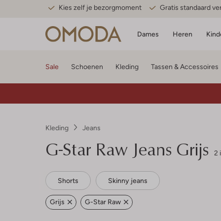
Kies zelf je bezorgmoment
Gratis standaard v
Dames
Heren
Kind
Sale
Schoenen
Kleding
Tassen & Accessoires
Kleding
Jeans
G-Star Raw
Jeans Grijs
2 
Shorts
Skinny jeans
Grijs
G-Star Raw