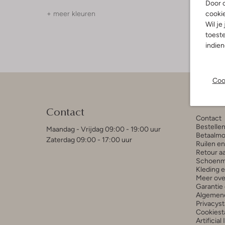
Door o
cooki
+ meer kleuren
Wil je
toeste
indie
Coo
Klant
Contact
Contact
Bestelle
Maandag - Vrijdag 09:00 - 19:00 uur
Betaalmo
Zaterdag 09:00 - 17:00 uur
Ruilen e
Retour a
Schoenm
Kleding 
Meer ove
Garantie 
Algemen
Privacys
Cookiest
Artificial