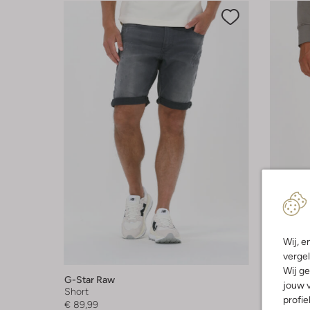
Laatste
Wij, e
vergel
-60%
Wij ge
G-Star Raw
G-Star 
jouw v
Short
Skinny j
profie
€ 89,99
€ 109,95