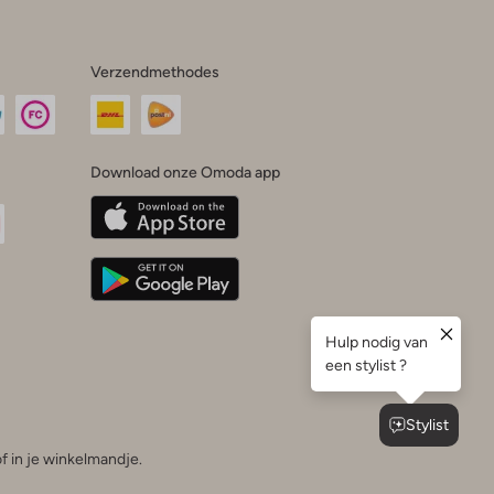
Verzendmethodes
Download onze Omoda app
oda
n
uTube
f in je winkelmandje.