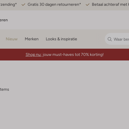
erzending*
Gratis 30 dagen retourneren*
Betaal achteraf met 
eren
Nieuw
Merken
Looks & inspiratie
Shop nu:
jouw must-haves tot 70% korting!
items