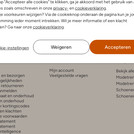
p "Accepteer alle cookies" te klikken, ga je akkoord met het gebruik van 
es zoals omschreven in onze
privacy-
en
cookieverklaring
.
 je voorkeuren wijzigen? Via de cookieknop onderaan de pagina kun je j
mming ieder moment intrekken. Wil je meer informatie of een klacht
nen? Ga naar onze
cookieverklaring
.
Weigeren
Accepteren
kie-instellingen
enservice
Account
Inspira
Mijn account
Bekijk all
n en bezorgen
Veelgestelde vragen
Modetren
gelijkheden
Modetren
n retourneren
Schoenen
anmelden
aat en onderhoud
Schoenen
en onderhoud
r kortingscodes
en klachten
e voorwaarden
tatement
atement
 Intelligence