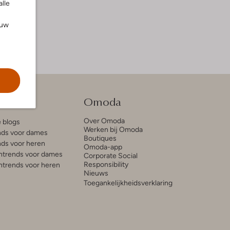
alle
ouw
tie
Omoda
Over Omoda
e blogs
Werken bij Omoda
ds voor dames
Boutiques
ds voor heren
Omoda-app
trends voor dames
Corporate Social
Responsibility
trends voor heren
Nieuws
Toegankelijkheidsverklaring