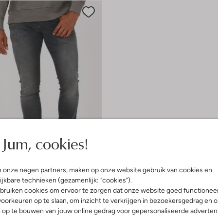
Jum, cookies!
 item
n onze
negen partners
, maken op onze website gebruik van cookies en
ijkbare technieken (gezamenlijk: "cookies").
bruiken cookies om ervoor te zorgen dat onze website goed functionee
Raw
oorkeuren op te slaan, om inzicht te verkrijgen in bezoekersgedrag en 
eans
l op te bouwen van jouw online gedrag voor gepersonaliseerde advertent
€ 43,99