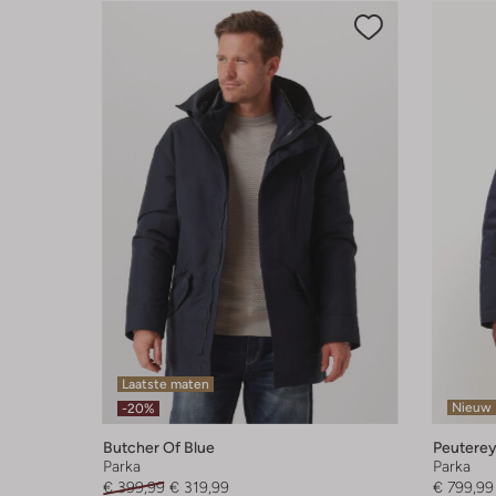
Laatste maten
Nieuw
-20%
Butcher Of Blue
Peutere
Parka
Parka
€ 399,99
€ 319,99
€ 799,99