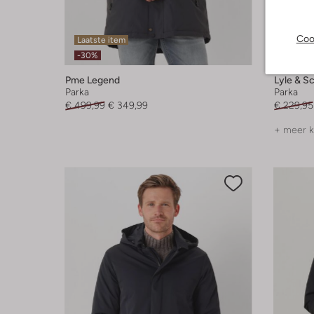
Coo
Laatste item
Laatst
-30%
-30%
Pme Legend
Lyle & Sc
Parka
Parka
€ 499,99
€ 349,99
€ 229,95
+ meer k