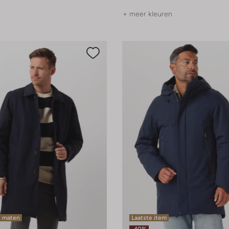
+ meer kleuren
e maten
Laatste item