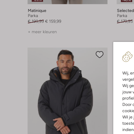
-40%
Matinique
Selecte
Parka
Parka
€ 199,99
€ 159,99
€ 179,95
+ meer kleuren
Wij, e
vergel
Wij ge
jouw v
profie
Door o
cooki
Wil je
toeste
indie