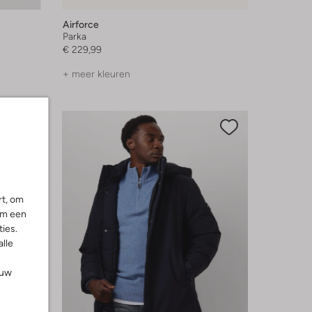
Airforce
Parka
€ 229,99
+ meer kleuren
rt, om
om een
ies.
alle
ouw