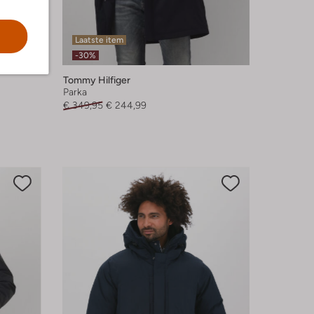
Laatste item
-30%
Tommy Hilfiger
Parka
€ 349,95
€ 244,99