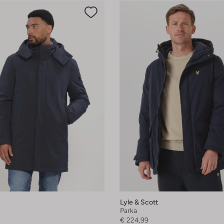
y
Lyle & Scott
Parka
€ 224,99