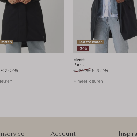
e maten
Laatste maten
-30%
Elvine
Parka
€ 230,99
€ 359,99
€ 251,99
leuren
+ meer kleuren
enservice
Account
Inspira