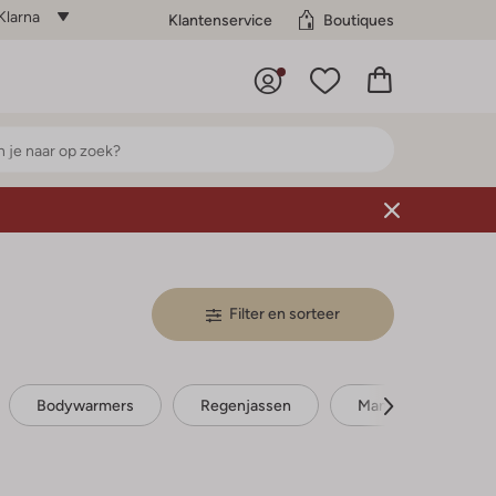
Klarna
Klantenservice
Boutiques
Filter en sorteer
Bodywarmers
Regenjassen
Mantels
Te