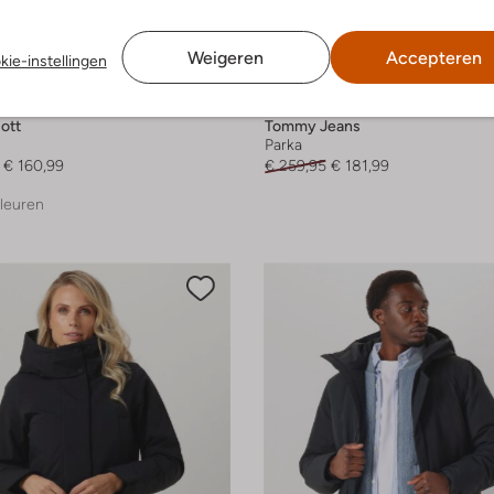
Weigeren
Accepteren
kie-instellingen
e maten
Laatste item
-30%
ott
Tommy Jeans
Parka
€ 160,99
€ 259,95
€ 181,99
leuren