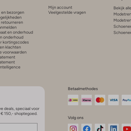
Mijn account
Bekijk all
n en bezorgen
Veelgestelde vragen
Modetren
gelijkheden
Modetren
n retourneren
Schoenen
anmelden
aat en onderhoud
Schoenen
en onderhoud
r kortingscodes
en klachten
e voorwaarden
tatement
atement
 Intelligence
Betaalmethodes
e deals, speciaal voor
p € 150,- shoptegoed.
Volg ons