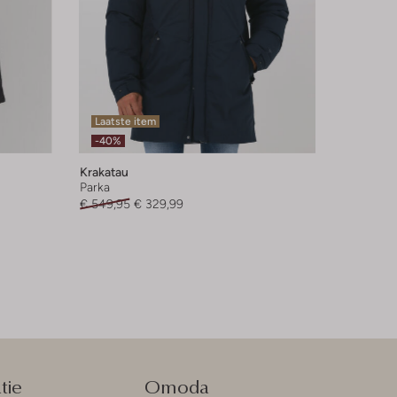
Laatste item
-40%
Krakatau
Parka
€ 549,95
€ 329,99
tie
Omoda