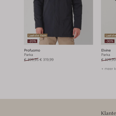
Laatste item
Laatst
-20%
-30%
Profuomo
Elvine
Parka
Parka
€ 399,95
€ 319,99
€ 329,99
+ meer k
Klant