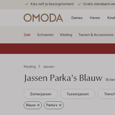
Kies zelf je bezorgmoment
Gratis standaard v
Dames
Heren
Kind
Sale
Schoenen
Kleding
Tassen & Accessoires
Kleding
Jassen
Jassen Parka's Blauw
16 it
Zomerjassen
Tussenjassen
Trenc
Blauw
Parka's