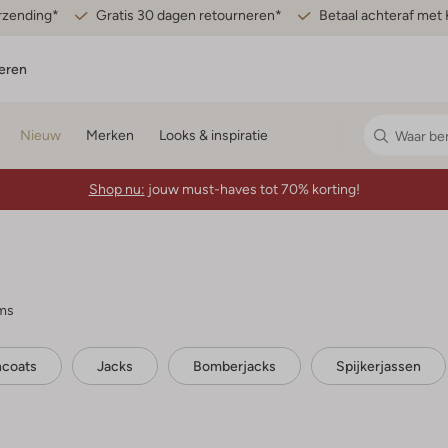
erzending*
Gratis 30 dagen retourneren*
Betaal achteraf met 
eren
Nieuw
Merken
Looks & inspiratie
Shop nu:
jouw must-haves tot 70% korting!
ems
hcoats
Jacks
Bomberjacks
Spijkerjassen