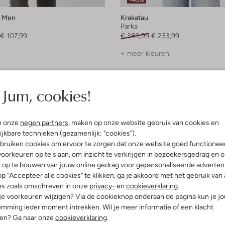
-40%
d Men
Krakatau
Parka
€ 107,99
€ 389,99
€ 233,99
+ meer kleuren
Jum, cookies!
n onze
negen partners
, maken op onze website gebruik van cookies en
ijkbare technieken (gezamenlijk: "cookies").
bruiken cookies om ervoor te zorgen dat onze website goed functionee
oorkeuren op te slaan, om inzicht te verkrijgen in bezoekersgedrag en 
l op te bouwen van jouw online gedrag voor gepersonaliseerde advertent
p "Accepteer alle cookies" te klikken, ga je akkoord met het gebruik van 
es zoals omschreven in onze
privacy-
en
cookieverklaring
.
 je voorkeuren wijzigen? Via de cookieknop onderaan de pagina kun je j
mming ieder moment intrekken. Wil je meer informatie of een klacht
nen? Ga naar onze
cookieverklaring
.