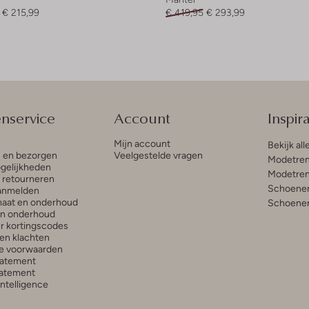
€ 215,99
€ 419,95
€ 293,99
enservice
Account
Inspira
Mijn account
Bekijk all
n en bezorgen
Veelgestelde vragen
Modetren
gelijkheden
Modetren
n retourneren
Schoenen
anmelden
aat en onderhoud
Schoenen
en onderhoud
r kortingscodes
en klachten
e voorwaarden
tatement
atement
 Intelligence