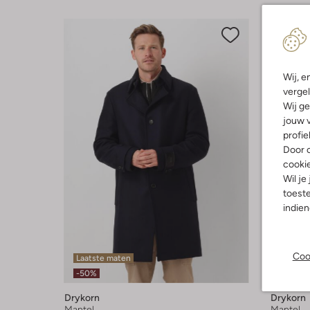
Wij, e
vergel
Wij ge
jouw v
profie
Door o
cooki
Wil je
toeste
indie
Coo
Laatste maten
Laatst
-50%
-40%
Drykorn
Drykorn
Mantel
Mantel