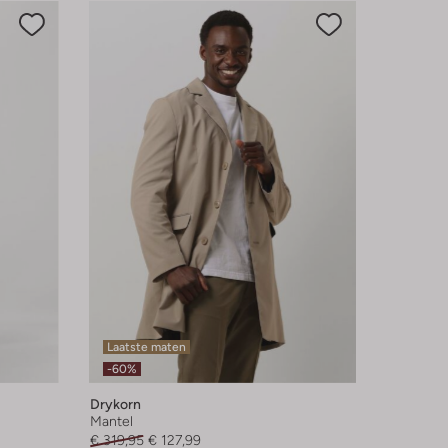
Laatste maten
-60%
Drykorn
Mantel
€ 319,95
€ 127,99