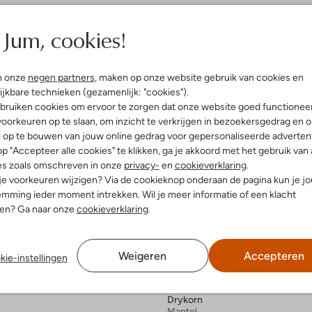
Jum, cookies!
n onze
negen partners
, maken op onze website gebruik van cookies en
ijkbare technieken (gezamenlijk: "cookies").
bruiken cookies om ervoor te zorgen dat onze website goed functionee
oorkeuren op te slaan, om inzicht te verkrijgen in bezoekersgedrag en 
l op te bouwen van jouw online gedrag voor gepersonaliseerde advertent
p "Accepteer alle cookies" te klikken, ga je akkoord met het gebruik van 
es zoals omschreven in onze
privacy-
en
cookieverklaring
.
 je voorkeuren wijzigen? Via de cookieknop onderaan de pagina kun je j
mming ieder moment intrekken. Wil je meer informatie of een klacht
nen? Ga naar onze
cookieverklaring
.
Weigeren
Accepteren
kie-instellingen
e maten
Laatste item
-30%
Drykorn
Mantel