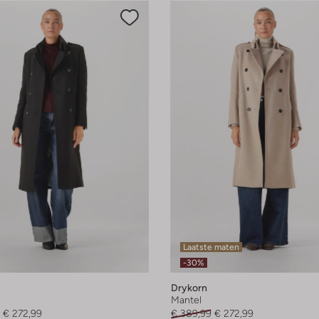
Laatste maten
-30%
Drykorn
Mantel
€ 272,99
€ 389,99
€ 272,99