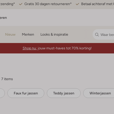
erzending*
Gratis 30 dagen retourneren*
Betaal achteraf met 
eren
Nieuw
Merken
Looks & inspiratie
Shop nu:
jouw must-haves tot 70% korting!
7 items
Faux fur jassen
Teddy jassen
Winterjassen