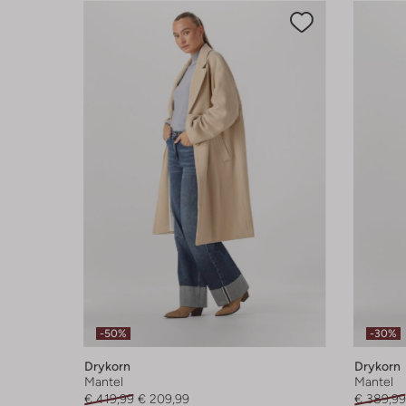
-50%
-30%
Drykorn
Drykorn
Mantel
Mantel
€ 419,99
€ 209,99
€ 389,99