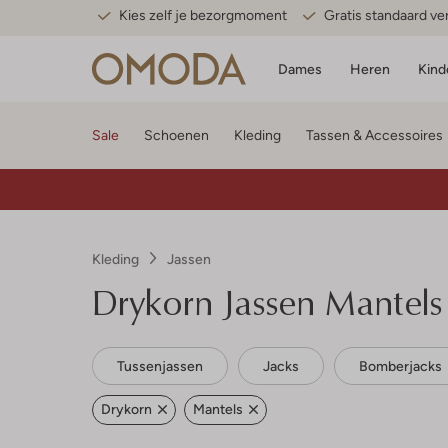
Kies zelf je bezorgmoment
Gratis standaard v
Dames
Heren
Kind
Sale
Schoenen
Kleding
Tassen & Accessoires
Kleding
Jassen
Drykorn
Jassen Mantels
Tussenjassen
Jacks
Bomberjacks
Drykorn
Mantels