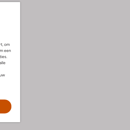
rt, om
om een
ies.
alle
ouw