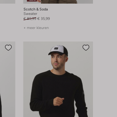
Scotch & Soda
Sweater
€ 89,99
€ 35,99
+ meer kleuren