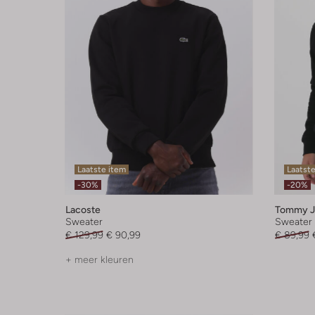
Laatste item
Laatste
-30%
-20%
Lacoste
Tommy J
Sweater
Sweater
€ 129,99
€ 90,99
€ 89,99
+ meer kleuren