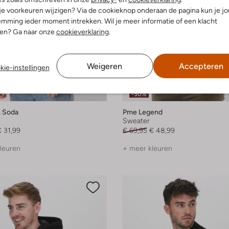
 je voorkeuren wijzigen? Via de cookieknop onderaan de pagina kun je j
mming ieder moment intrekken. Wil je meer informatie of een klacht
nen? Ga naar onze
cookieverklaring
.
Weigeren
Accepteren
kie-instellingen
e maten
Laatste item
-30%
 Soda
Pme Legend
Sweater
€ 31,99
€ 69,95
€ 48,99
leuren
+ meer kleuren