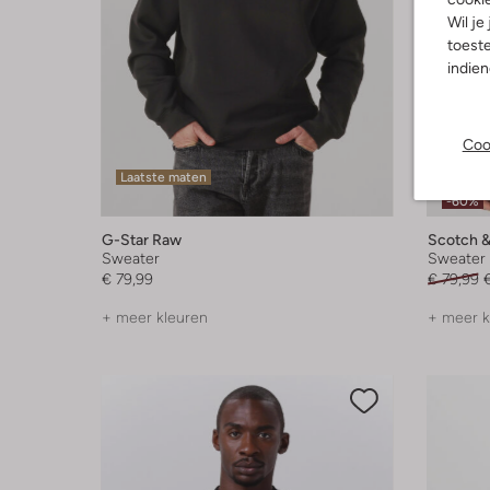
Wil je
toeste
indie
Coo
Laatste maten
Laatst
-60%
G-Star Raw
Scotch &
Sweater
Sweater
€ 79,99
€ 79,99
+ meer kleuren
+ meer k