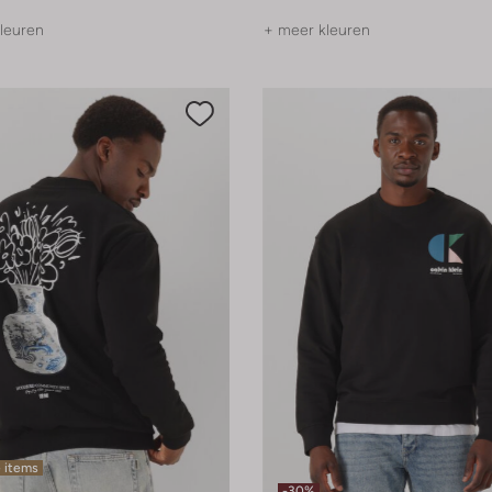
leuren
+ meer kleuren
 items
-30%