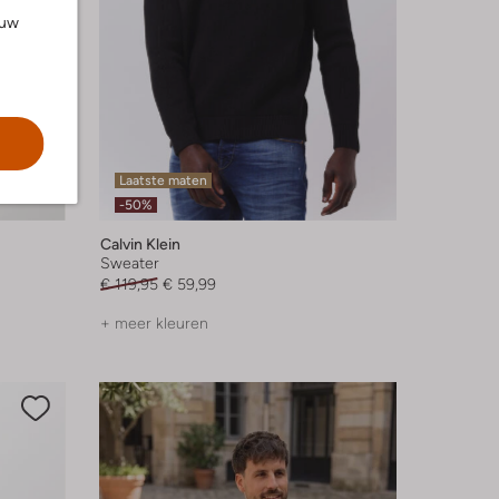
ouw
Laatste maten
-50%
Calvin Klein
Sweater
€ 119,95
€ 59,99
+ meer kleuren