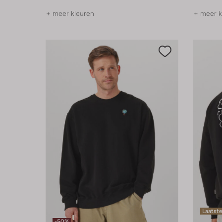
+ meer kleuren
+ meer k
Laatste
-50%