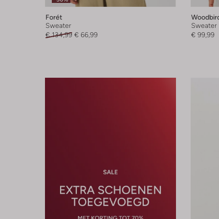
Forét
Woodbir
Sweater
Sweater
€ 134,99
€ 66,99
€ 99,99