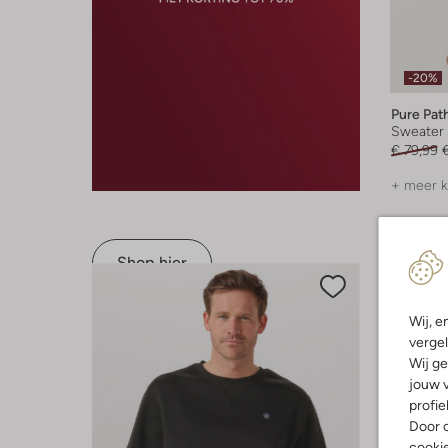
-20%
Pure Pat
Sweater
€ 79,99
+ meer k
Shop hier
Wij, e
vergel
Wij ge
jouw v
profie
Door o
cooki