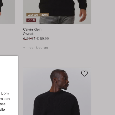
Laatste maten
-30%
Calvin Klein
Sweater
€ 99,95
€ 69,99
+ meer kleuren
rt, om
om een
ies.
alle