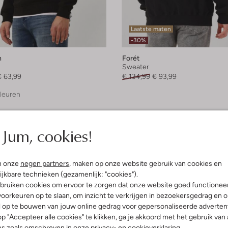
Laatste maten
-30%
h
Forét
Sweater
€ 63,99
€ 134,99
€ 93,99
leuren
Jum, cookies!
n onze
negen partners
, maken op onze website gebruik van cookies en
ijkbare technieken (gezamenlijk: "cookies").
bruiken cookies om ervoor te zorgen dat onze website goed functionee
oorkeuren op te slaan, om inzicht te verkrijgen in bezoekersgedrag en 
l op te bouwen van jouw online gedrag voor gepersonaliseerde advertent
p "Accepteer alle cookies" te klikken, ga je akkoord met het gebruik van 
es zoals omschreven in onze
privacy-
en
cookieverklaring
.