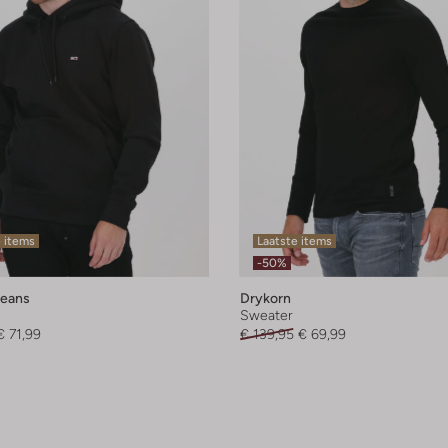
 items
Laatste items
-50%
eans
Drykorn
Sweater
€ 71,99
€ 139,95
€ 69,99