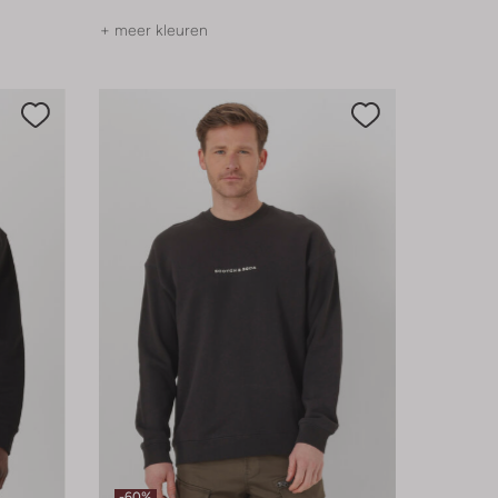
+ meer kleuren
-60%