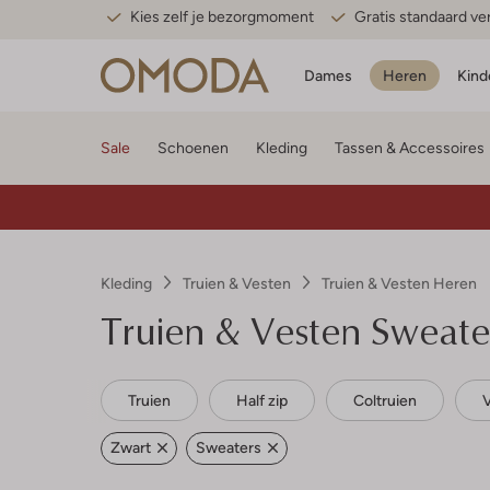
Kies zelf je bezorgmoment
Gratis standaard v
Dames
Heren
Kind
Sale
Schoenen
Kleding
Tassen & Accessoires
Kleding
Truien & Vesten
Truien & Vesten Heren
Truien & Vesten Sweate
Truien
Half zip
Coltruien
Zwart
Sweaters