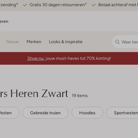
erzending*
Gratis 30 dagen retourneren*
Betaal achteraf met 
eren
Nieuw
Merken
Looks & inspiratie
Shop nu:
jouw must-haves tot 70% korting!
rs Heren Zwart
19 items
Vesten
Gebreide truien
Hoodies
Sportvesten