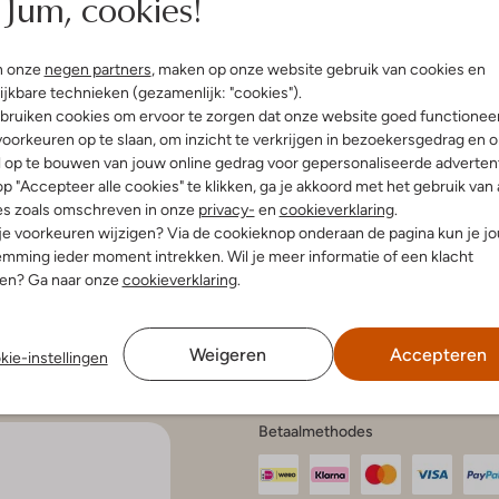
Jum, cookies!
n onze
negen partners
, maken op onze website gebruik van cookies en
enservice
Account
Inspira
ijkbare technieken (gezamenlijk: "cookies").
bruiken cookies om ervoor te zorgen dat onze website goed functionee
Mijn account
Bekijk all
oorkeuren op te slaan, om inzicht te verkrijgen in bezoekersgedrag en 
n en bezorgen
Veelgestelde vragen
Modetren
gelijkheden
l op te bouwen van jouw online gedrag voor gepersonaliseerde advertent
Modetren
n retourneren
p "Accepteer alle cookies" te klikken, ga je akkoord met het gebruik van 
Schoenen
anmelden
es zoals omschreven in onze
privacy-
en
cookieverklaring
.
aat en onderhoud
Schoenen
 je voorkeuren wijzigen? Via de cookieknop onderaan de pagina kun je j
en onderhoud
r kortingscodes
mming ieder moment intrekken. Wil je meer informatie of een klacht
en klachten
nen? Ga naar onze
cookieverklaring
.
e voorwaarden
tatement
atement
 Intelligence
Weigeren
Accepteren
kie-instellingen
Betaalmethodes