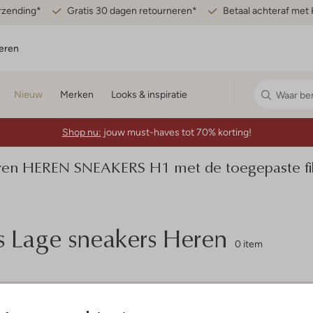
erzending*
Gratis 30 dagen retourneren*
Betaal achteraf met 
eren
Nieuw
Merken
Looks & inspiratie
Shop nu:
jouw must-haves tot 70% korting!
n HEREN SNEAKERS H1 met de toegepaste filt
 Lage sneakers Heren
0 item